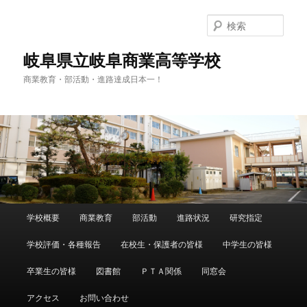
検
索
岐阜県立岐阜商業高等学校
商業教育・部活動・進路達成日本一！
メ
学校概要
商業教育
部活動
進路状況
研究指定
メ
サ
イ
ン
学校評価・各種報告
在校生・保護者の皆様
中学生の皆様
イ
ブ
メ
ニ
卒業生の皆様
図書館
ＰＴＡ関係
同窓会
ン
コ
ュ
ー
アクセス
お問い合わせ
コ
ン