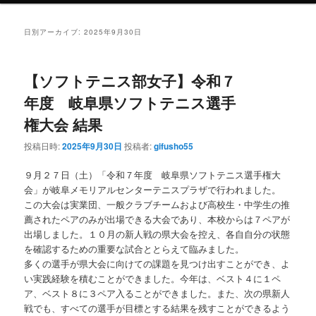
ン
テ
日別アーカイブ:
2025年9月30日
テ
ン
【ソフトテニス部女子】令和７
ン
ツ
年度 岐阜県ソフトテニス選手
権大会 結果
ツ
へ
投稿日時:
2025年9月30日
投稿者:
gifusho55
へ
移
９月２７日（土）「令和７年度 岐阜県ソフトテニス選手権大
移
動
会」が岐阜メモリアルセンターテニスプラザで行われました。
この大会は実業団、一般クラブチームおよび高校生・中学生の推
動
薦されたペアのみが出場できる大会であり、本校からは７ペアが
出場しました。１０月の新人戦の県大会を控え、各自自分の状態
を確認するための重要な試合ととらえて臨みました。
多くの選手が県大会に向けての課題を見つけ出すことができ、よ
い実践経験を積むことができました。今年は、ベスト４に１ペ
ア、ベスト８に３ペア入ることができました。また、次の県新人
戦でも、すべての選手が目標とする結果を残すことができるよう