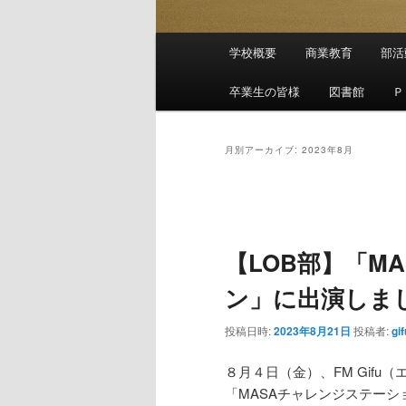
メ
学校概要
商業教育
部活
メ
サ
イ
ン
卒業生の皆様
図書館
Ｐ
イ
ブ
メ
ニ
ン
コ
ュ
月別アーカイブ:
2023年8月
ー
コ
ン
投
稿
ン
テ
ナ
【LOB部】「M
ビ
テ
ン
ゲ
ン」に出演しま
ー
ン
ツ
シ
投稿日時:
2023年8月21日
投稿者:
gi
ョ
ツ
へ
ン
８月４日（金）、FM Gifu（
「MASAチャレンジステーシ