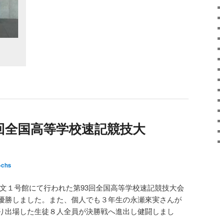
回全国高等学校速記競技大
-chs
法文１号館にて行われた第93回全国高等学校速記競技大会
優勝しました。また、個人でも３年生の永瀬來実さんが
り出場した生徒８人全員が決勝戦へ進出し健闘しまし