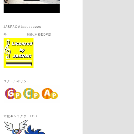
JASRAC第J220333225
号 制作:本校EDP部
スクールポリシー
本校キャラクターLOB