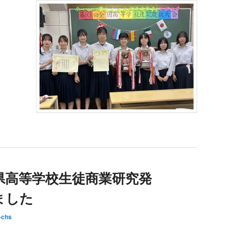
県高等学校生徒商業研究発
ました
-chs