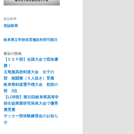
校誌岐商
校誌岐商
岐阜県立学校体育施設利用可能日
最近の投稿
【ＥＤＰ部】全国大会で団体優
勝！
玉竜旗高校剣道大会 女子の
部 敢闘賞（５人抜き）受賞
岐阜県剣道選手権大会 初段の
部 2位
【LOB部】第32回岐阜県高等学
校生徒商業研究発表大会で優秀
賞受賞
サッカー部体験練習会のお知ら
せ