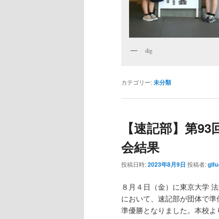
dig
カテゴリー:
未分類
【速記部】第93
会結果
投稿日時:
2023年8月9日
投稿者:
gifu
８月４日（金）に東京大学 
において、速記部が団体で準
準優勝となりました。本校よ