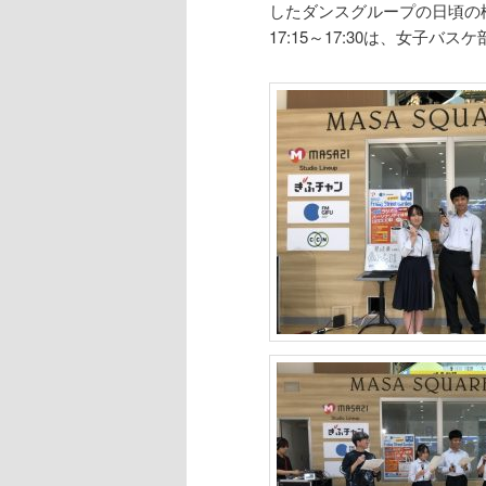
へ
移
したダンスグループの日頃の
17:15～17:30は、女子
移
動
動