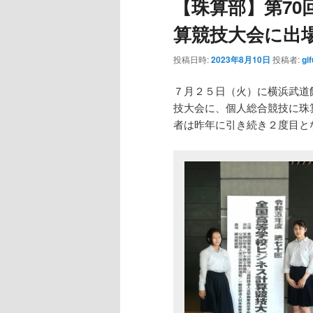
【珠算部】第70
算競技大会に出
投稿日時:
2023年8月10日
投稿者:
gi
７月２５日（火）に横浜武道
技大会に、個人総合競技に珠
者は昨年に引き続き２度目と