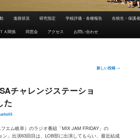
動
進路状況
研究指定
学校評価・各種報告
在校生・保護
ＴＡ関係
同窓会
アクセス
お問い合わせ
新しい投稿
→
ASAチャレンジステーショ
した
fusho55
エフエム岐阜）のラジオ番組「MIX JAM FRIDAY」の
ョン」出演63回目は、LOB部に出演してもらい、最近結成