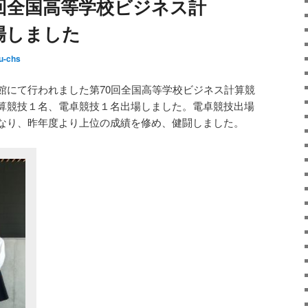
回全国高等学校ビジネス計
場しました
fu-chs
館にて行われました第70回全国高等学校ビジネス計算競
算競技１名、電卓競技１名出場しました。電卓競技出場
なり、昨年度より上位の成績を修め、健闘しました。