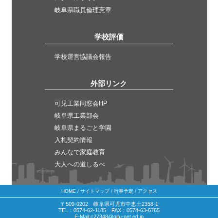
岐阜県職員倫理憲章
学校評価
学校運営協議会報告
外部リンク
可児工業同窓会HP
岐阜県工業部会
岐阜県まるごと学園
入札契約情報
みんなで家庭教育
大人への道しるべ
HOME
/
サイトマップ
/
行事予定
/
アクセス
〒509-0202 岐阜県可児市中恵土2358-1
TEL：0574-62-1185 FAX：0574-63-6765
E-Mail:c27348@gifu-net.ed.jp