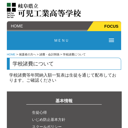
HOME
FOCUS
ＭＥＮＵ
HOME
> 保護者の方へ > 諸費・会計関係 > 学校諸費について
学校諸費について
学校諸費等年間納入額一覧表は生徒を通じて配布してお
ります。ご確認ください
基本情報
生徒心得
いじめ防止基本方針
スクールポリシー