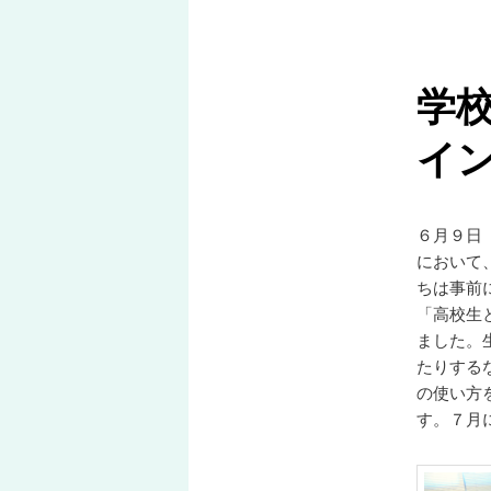
ー
コ
学
ン
イ
テ
ン
６月９日
ツ
において
ちは事前
へ
「高校生
ました。
移
たりする
の使い方
動
す。７月