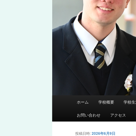
メ
ホーム
学校概要
学校生
メ
イ
ン
お問い合わせ
アクセス
イ
メ
ニ
ン
投稿日時:
2026年6月9日
ュ