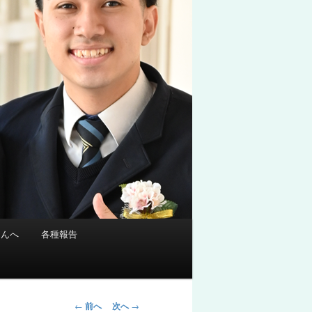
さんへ
各種報告
投
←
前へ
次へ
→