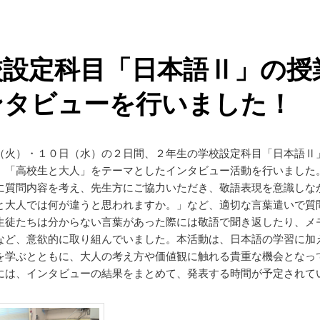
校設定科目「日本語Ⅱ」の授
ンタビューを行いました！
（火）・１０日（水）の２日間、２年生の学校設定科目「日本語Ⅱ
、「高校生と大人」をテーマとしたインタビュー活動を行いました
に質問内容を考え、先生方にご協力いただき、敬語表現を意識しな
と大人では何が違うと思われますか。」など、適切な言葉遣いで質
生徒たちは分からない言葉があった際には敬語で聞き返したり、メ
など、意欲的に取り組んでいました。本活動は、日本語の学習に加
を学ぶとともに、大人の考え方や価値観に触れる貴重な機会となっ
には、インタビューの結果をまとめて、発表する時間が予定されて