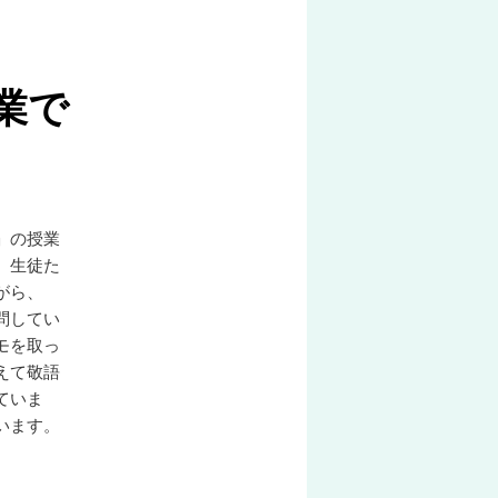
稿
ナ
ビ
業で
ゲ
ー
シ
ョ
ン
」の授業
。生徒た
がら、
問してい
モを取っ
えて敬語
ていま
います。