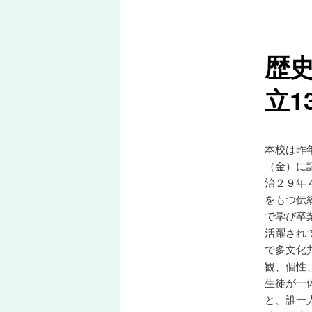
ー
コ
歴
ン
立1
テ
ン
本校は昨
ツ
（金）に
治２９年
へ
をもつ伝
で学び卒
移
活躍され
で多文化
動
観、個性
生徒が一
と、誰一