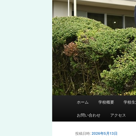
メ
ホーム
学校概要
学校生
メ
イ
ン
お問い合わせ
アクセス
イ
メ
ニ
ン
投稿日時:
2026年5月13日
ュ