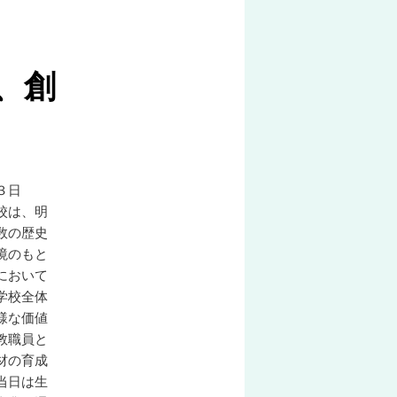
稿
ナ
ビ
、創
ゲ
ー
シ
ョ
ン
３日
校は、明
数の歴史
境のもと
において
学校全体
様な価値
教職員と
材の育成
当日は生