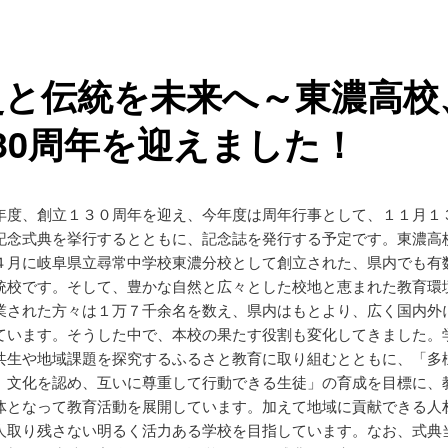
史と伝統を未来へ～東濃高校
30周年を迎えました！
年度、創立１３０周年を迎え、今年度は周年行事として、１１月１
記念式典を挙行するとともに、記念誌を発行する予定です。東濃高
４月に岐阜県立尋常中学校東濃分校として創立された、県内でも有
統校です。そして、豊かな自然と広々とした校地と恵まれた教育環
業された方々は１万７千余名を数え、県内はもとより、広く国内外
ています。そうした中で、本校の果たす役割も変化してきました。
共生や地域課題を探究するふるさと教育に取り組むとともに、「多
、文化を認め、互いに尊重して行動できる生徒」の育成を目標に、
体となって教育活動を展開しています。加えて地域に貢献できる人
人取り残さない明るく活力ある学校を目指しています。なお、式典