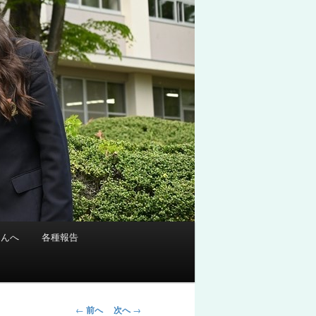
さんへ
各種報告
投
←
前へ
次へ
→