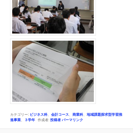
カテゴリー:
ビジネス科
、
会計コース
、
商業科
、
地域課題探求型学習推
進事業
、
３学年
作成者:
投稿者
パーマリンク