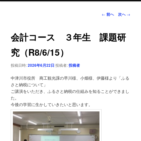
ン
投
←
前へ
次へ
→
稿
ナ
テ
ビ
会計コース ３年生 課題研
ゲ
ン
ー
究（R8/6/15）
シ
ツ
ョ
投稿日時:
2026年6月22日
投稿者:
投稿者
ン
へ
中津川市役所 商工観光課の早川様、小畑様、伊藤様より「ふる
移
さと納税について」
ご講演をいただき、ふるさと納税の仕組みを知ることができまし
動
た。
今後の学習に生かしていきたいと思います。