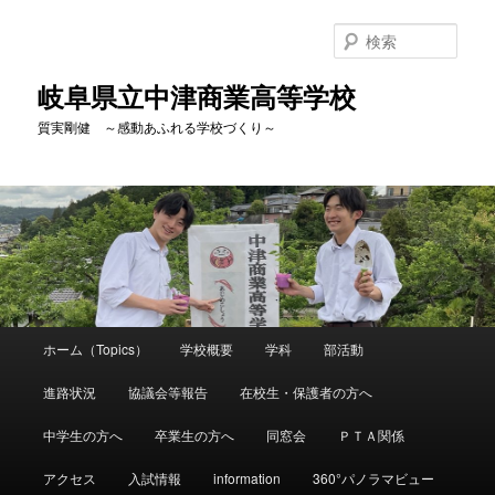
検
索
岐阜県立中津商業高等学校
質実剛健 ～感動あふれる学校づくり～
メ
ホーム（Topics）
学校概要
学科
部活動
メ
イ
ン
進路状況
協議会等報告
在校生・保護者の方へ
イ
メ
ニ
中学生の方へ
卒業生の方へ
同窓会
ＰＴＡ関係
ン
ュ
ー
アクセス
入試情報
information
360°パノラマビュー
コ