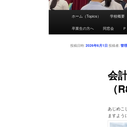
メ
ホーム（Topics）
学校概要
メ
イ
ン
卒業生の方へ
同窓会
Ｐ
イ
メ
ニ
ン
投稿日時:
2026年6月1日
投稿者:
管
ュ
ー
コ
会
ン
（R
テ
ン
あじめこ
ツ
ますよう