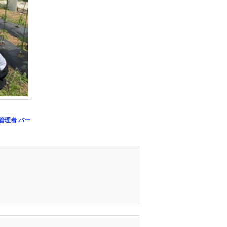
管理者
パー