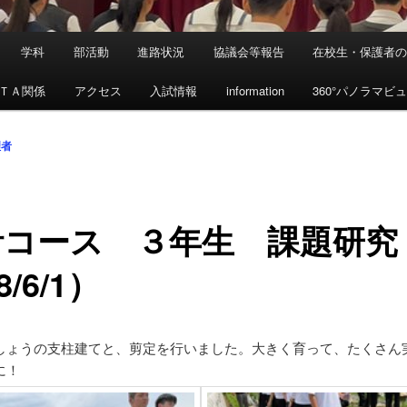
学科
部活動
進路状況
協議会等報告
在校生・保護者
ＴＡ関係
アクセス
入試情報
information
360°パノラマビ
理者
計コース ３年生 課題研究
8/6/1）
しょうの支柱建てと、剪定を行いました。大きく育って、たくさん
に！