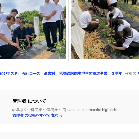
ビジネス科
、
会計コース
、
商業科
、
地域課題探求型学習推進事業
、
３学年
作成者:
管理者 について
岐阜県立中津商業 中津商業 中商 nakatsu commercial high school
管理者 の投稿をすべて表示
→