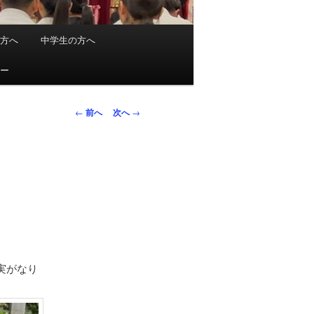
の方へ
中学生の方へ
ュー
投
←
前へ
次へ
→
稿
ナ
ビ
ゲ
ー
シ
ョ
ン
実がなり