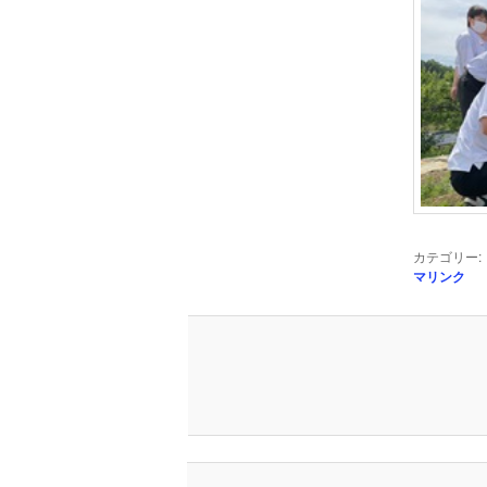
へ
移
動
カテゴリー:
マリンク