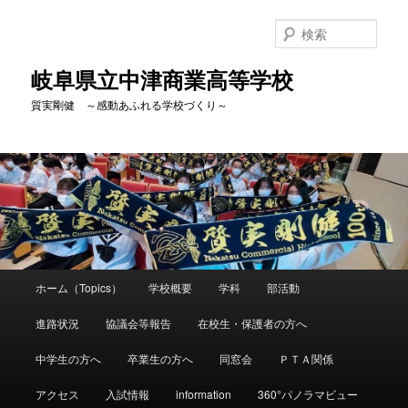
検
索
岐阜県立中津商業高等学校
質実剛健 ～感動あふれる学校づくり～
メ
ホーム（Topics）
学校概要
学科
部活動
メ
イ
ン
進路状況
協議会等報告
在校生・保護者の方へ
イ
メ
ニ
中学生の方へ
卒業生の方へ
同窓会
ＰＴＡ関係
ン
ュ
ー
アクセス
入試情報
information
360°パノラマビュー
コ