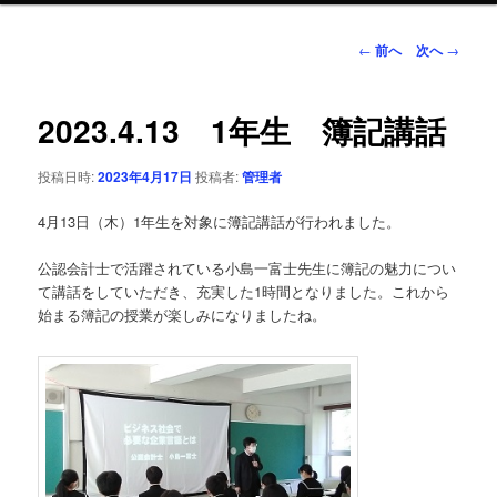
ン
投
←
前へ
次へ
→
稿
ナ
テ
ビ
2023.4.13 1年生 簿記講話
ゲ
ン
ー
投稿日時:
2023年4月17日
投稿者:
管理者
シ
ツ
ョ
4月13日（木）1年生を対象に簿記講話が行われました。
ン
へ
公認会計士で活躍されている小島一富士先生に簿記の魅力につい
移
て講話をしていただき、充実した1時間となりました。これから
始まる簿記の授業が楽しみになりましたね。
動