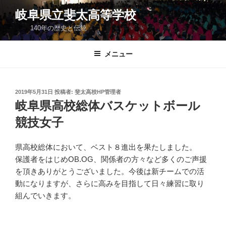
コ
岐阜県立斐太高等学校
ン
140年の歴史と伝統
テ
ン
ツ
メニュー
へ
ス
キ
投
2019年5月31日
投稿者:
斐太高校HP管理者
稿
ッ
岐阜県高校総体バスケットボール
日:
プ
競技女子
県高校総体において、ベスト８進出を果たしました。
保護者をはじめOB.OG、関係者の方々など多くのご声援
を頂きありがとうございました。今後は新チームでの活
動になりますが、さらに高みを目指して日々練習に取り
組んでいきます。