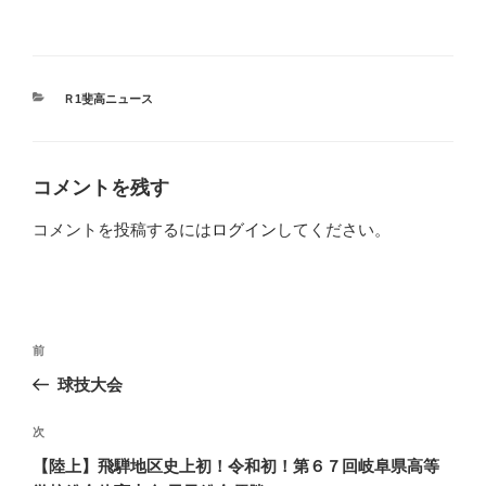
カ
Ｒ1斐高ニュース
テ
ゴ
リ
ー
コメントを残す
コメントを投稿するには
ログイン
してください。
投
前
前
稿
の
球技大会
ナ
投
ビ
稿
次
次
ゲ
の
【陸上】飛騨地区史上初！令和初！第６７回岐阜県高等
投