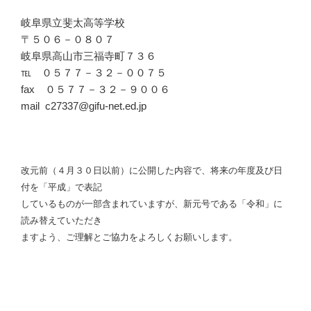
岐阜県立斐太高等学校
〒５０６－０８０７
岐阜県高山市三福寺町７３６
℡ ０５７７－３２－００７５
fax ０５７７－３２－９００６
mail c27337@gifu-net.ed.jp
改元前（４月３０日以前）に公開した内容で、将来の年度及び日
付を「平成」で表記
しているものが一部含まれていますが、新元号である「令和」に
読み替えていただき
ますよう、ご理解とご協力をよろしくお願いします。