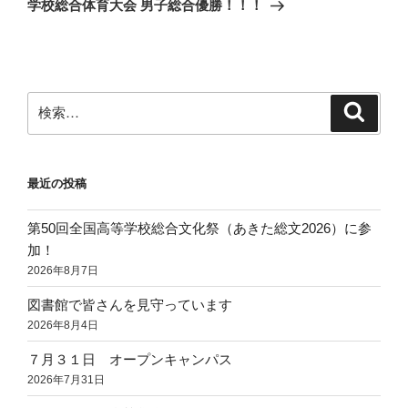
ー
学校総合体育大会 男子総合優勝！！！
稿
シ
ョ
ン
検
検
索
索:
最近の投稿
第50回全国高等学校総合文化祭（あきた総文2026）に参
加！
2026年8月7日
図書館で皆さんを見守っています
2026年8月4日
７月３１日 オープンキャンパス
2026年7月31日