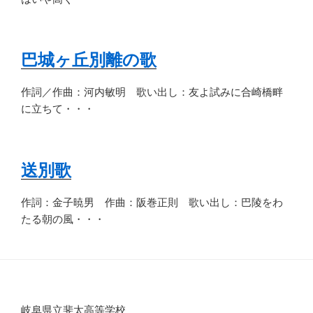
巴城ヶ丘別離の歌
作詞／作曲：河内敏明 歌い出し：友よ試みに合崎橋畔
に立ちて・・・
送別歌
作詞：金子暁男 作曲：阪巻正則 歌い出し：巴陵をわ
たる朝の風・・・
岐阜県立斐太高等学校