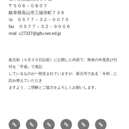
〒５０６－０８０７
岐阜県高山市三福寺町７３６
℡ ０５７７－３２－００７５
fax ０５７７－３２－９００６
mail c27337@gifu-net.ed.jp
改元前（４月３０日以前）に公開した内容で、将来の年度及び日
付を「平成」で表記
しているものが一部含まれていますが、新元号である「令和」に
読み替えていただき
ますよう、ご理解とご協力をよろしくお願いします。
学
行
探
斐
在
中