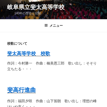
コ
岐阜県立斐太高等学校
ン
140年の歴史と伝統
テ
ン
ツ
メニュー
へ
ス
キ
校歌について
ッ
斐太高等学校 校歌
プ
作詞：今村勝一 作曲：楠美恩三郎 歌い出し：そそり
立ちたる・・・
斐高行進曲
作詞：福田夕咲 作曲：山下笛朗 歌い出し：理想の峰
はいや高く・・・