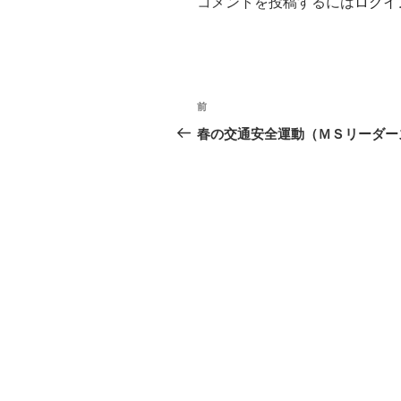
コメントを投稿するには
ログイ
投
前
前
稿
の
春の交通安全運動（ＭＳリーダー
投
ナ
稿
ビ
ゲ
ー
シ
ョ
ン