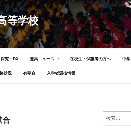
高等学校
探究・DX
斐高ニュース
在校生・保護者の方へ
中学
路状況
有斐会
入学者選抜情報
検
試合
索: