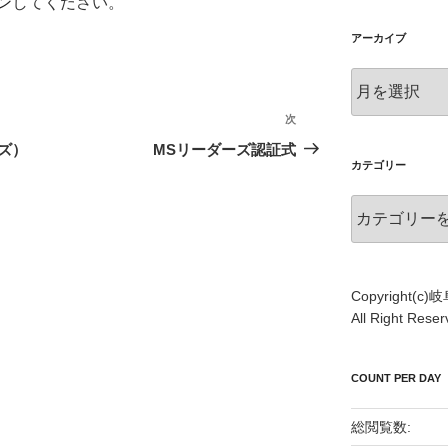
ン
してください。
アーカイブ
ア
ー
次
次
カ
イ
の
ズ）
MSリーダーズ認証式
ブ
カテゴリー
投
稿
カ
テ
ゴ
リ
ー
Copyright(
All Right Re
COUNT PER DAY
総閲覧数: