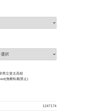
c)岐阜県立斐太高校
served(無断転載禁止)
1247174