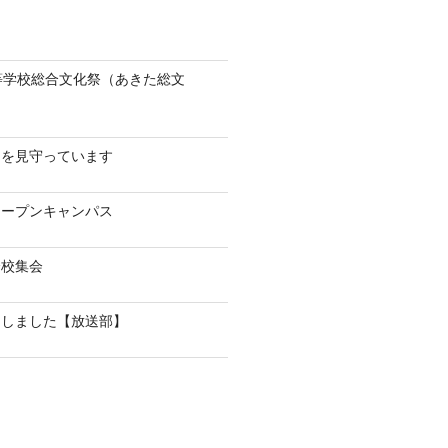
等学校総合文化祭（あきた総文
！
んを見守っています
オープンキャンパス
全校集会
加しました【放送部】