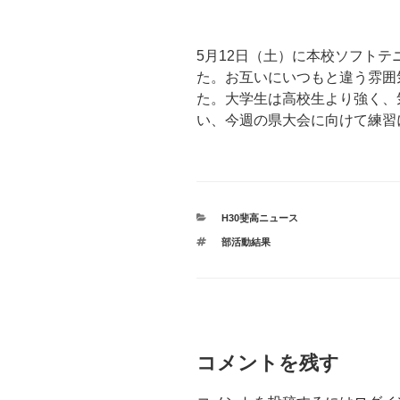
5月12日（土）に本校ソフト
た。お互いにいつもと違う雰囲
た。大学生は高校生より強く、
い、今週の県大会に向けて練習
カ
H30斐高ニュース
テ
タ
部活動結果
ゴ
グ
リ
ー
コメントを残す