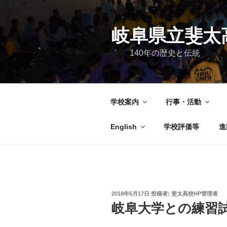
コ
ン
テ
岐阜県立斐太
ン
140年の歴史と伝統
ツ
へ
ス
キ
学校案内
行事・活動
ッ
プ
English
学校評価等
進
投
2018年5月17日
投稿者:
斐太高校HP管理者
稿
岐阜大学との練習
日: