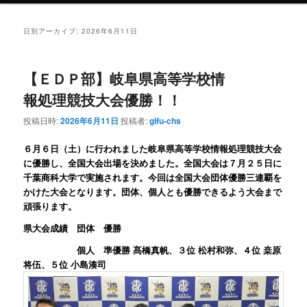
ン
テ
日別アーカイブ:
2026年6月11日
テ
ン
【ＥＤＰ部】岐阜県高等学校情
ン
ツ
報処理競技大会優勝！！
ツ
へ
投稿日時:
2026年6月11日
投稿者:
gifu-chs
へ
移
６月６日（土）に行われました岐阜県高等学校情報処理競技大会
に優勝し、全国大会出場を決めました。全国大会は７月２５日に
移
動
千葉商科大学で実施されます。今回は全国大会団体優勝三連覇を
かけた大会となります。団体、個人とも優勝できるよう大会まで
動
頑張ります。
県大会成績 団体 優勝
個人 準優勝 髙橋真帆、３位 松村和弥、４位 桒原
将伍、５位 小島湊司