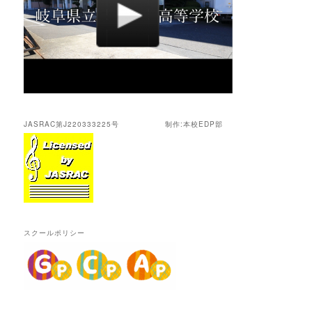
JASRAC第J220333225号 制作:本校EDP部
スクールポリシー