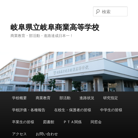
検
索
岐阜県立岐阜商業高等学校
商業教育・部活動・進路達成日本一！
メ
学校概要
商業教育
部活動
進路状況
研究指定
メ
サ
イ
ン
学校評価・各種報告
在校生・保護者の皆様
中学生の皆様
イ
ブ
メ
ニ
卒業生の皆様
図書館
ＰＴＡ関係
同窓会
ン
コ
ュ
ー
アクセス
お問い合わせ
コ
ン