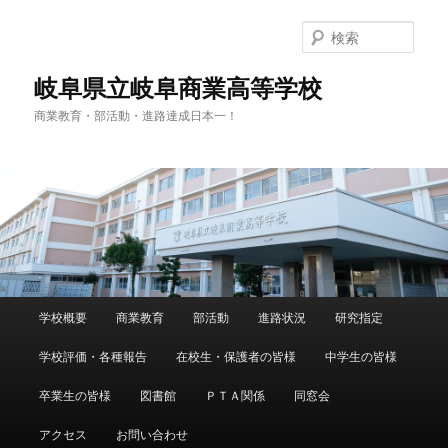
検
索
岐阜県立岐阜商業高等学校
商業教育・部活動・進路達成日本一！
メ
学校概要
商業教育
部活動
進路状況
研究指定
メ
サ
イ
ン
学校評価・各種報告
在校生・保護者の皆様
中学生の皆様
イ
ブ
メ
ニ
卒業生の皆様
図書館
ＰＴＡ関係
同窓会
ン
コ
ュ
ー
アクセス
お問い合わせ
コ
ン