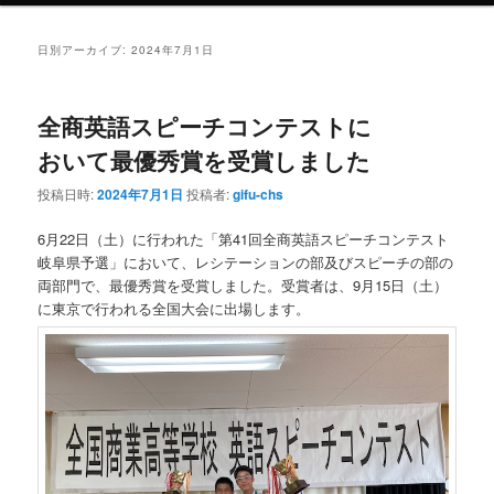
ン
テ
日別アーカイブ:
2024年7月1日
テ
ン
全商英語スピーチコンテストに
ン
ツ
おいて最優秀賞を受賞しました
ツ
へ
投稿日時:
2024年7月1日
投稿者:
gifu-chs
へ
移
6月22日（土）に行われた「第41回全商英語スピーチコンテスト
岐阜県予選」において、レシテーションの部及びスピーチの部の
移
動
両部門で、最優秀賞を受賞しました。受賞者は、9月15日（土）
に東京で行われる全国大会に出場します。
動