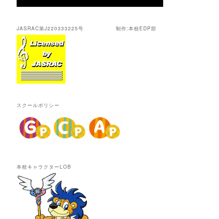
JASRAC第J220333225号 制作:本校EDP部
スクールポリシー
本校キャラクターLOB