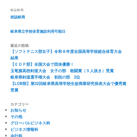
校誌岐商
校誌岐商
岐阜県立学校体育施設利用可能日
最近の投稿
【ソフトテニス部女子】令和８年度全国高等学校総合体育大会
結果
【ＥＤＰ部】全国大会で団体優勝！
玉竜旗高校剣道大会 女子の部 敢闘賞（５人抜き）受賞
岐阜県剣道選手権大会 初段の部 2位
【LOB部】第32回岐阜県高等学校生徒商業研究発表大会で優秀賞
受賞
カテゴリー
お知らせ
その他
グローバルビジネス科
ビジネス情報科
会計科