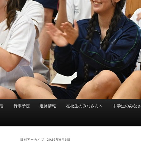
活
行事予定
進路情報
在校生のみなさんへ
中学生のみな
日別アーカイブ:
2025年6月6日