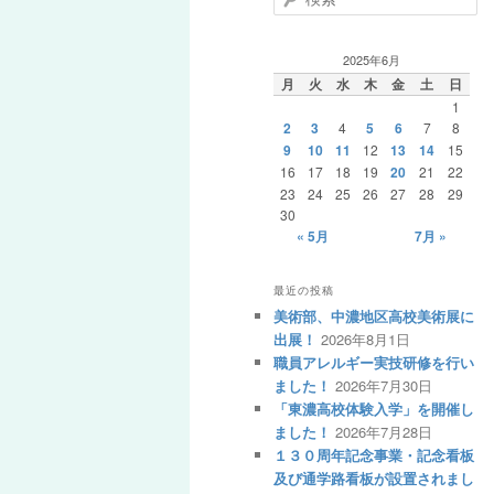
索
ー
コ
ン
2025年6月
月
火
水
木
金
土
日
ン
テ
1
2
3
4
5
6
7
8
テ
ン
9
10
11
12
13
14
15
16
17
18
19
20
21
22
23
24
25
26
27
28
29
ン
ツ
30
« 5月
7月 »
ツ
へ
最近の投稿
へ
移
美術部、中濃地区高校美術展に
出展！
2026年8月1日
職員アレルギー実技研修を行い
移
動
ました！
2026年7月30日
「東濃高校体験入学」を開催し
動
ました！
2026年7月28日
１３０周年記念事業・記念看板
及び通学路看板が設置されまし