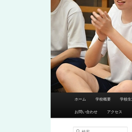
メ
ホーム
学校概要
学校生
メ
サ
イ
ン
お問い合わせ
アクセス
イ
ブ
メ
ニ
ン
コ
検
ュ