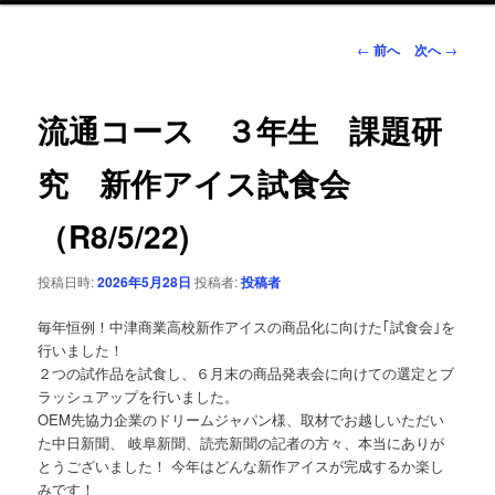
ン
投
←
前へ
次へ
→
稿
ナ
テ
ビ
流通コース ３年生 課題研
ゲ
ン
ー
究 新作アイス試食会
シ
ツ
ョ
（R8/5/22)
ン
へ
投稿日時:
2026年5月28日
投稿者:
投稿者
移
毎年恒例！中津商業高校新作アイスの商品化に向けた｢試食会｣を
動
行いました！
２つの試作品を試食し、６月末の商品発表会に向けての選定とブ
ラッシュアップを行いました。
OEM先協力企業のドリームジャパン様、取材でお越しいただい
た中日新聞、 岐阜新聞、読売新聞の記者の方々、本当にありが
とうございました！ 今年はどんな新作アイスが完成するか楽し
みです！