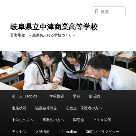
検
索
岐阜県立中津商業高等学校
質実剛健 ～感動あふれる学校づくり～
メ
ホーム（Topics）
学校概要
学科
部活動
メ
イ
ン
進路状況
協議会等報告
在校生・保護者の方へ
イ
メ
ニ
中学生の方へ
卒業生の方へ
同窓会
ＰＴＡ関係
ン
ュ
ー
アクセス
入試情報
information
360°パノラマビュー
コ