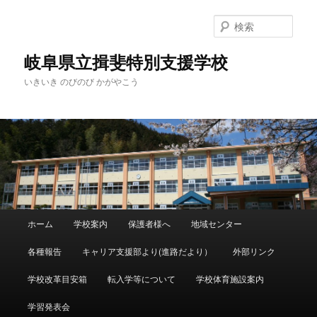
検
索
岐阜県立揖斐特別支援学校
いきいき のびのび かがやこう
メ
ホーム
学校案内
保護者様へ
地域センター
メ
サ
イ
ン
各種報告
キャリア支援部より(進路だより）
外部リンク
イ
ブ
メ
ニ
学校改革目安箱
転入学等について
学校体育施設案内
ン
コ
ュ
ー
学習発表会
コ
ン