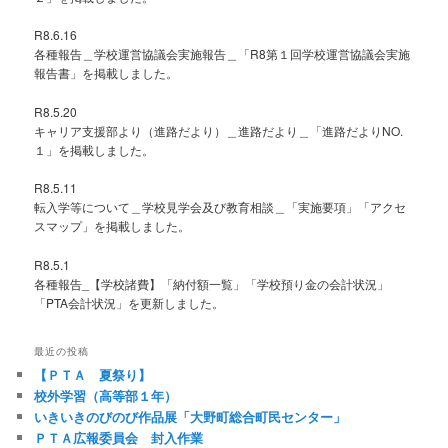
R8.6.16
各種報告＿学校運営協議会実施報告＿「R8第１回学校運営協議会実施
報告書」を掲載しました。
R8.5.20
キャリア支援部より（進路だより）＿進路だより＿「進路だよりNO.
１」を掲載しました。
R8.5.11
転入学等について＿学校見学会及び教育相談＿「実施要項」「アクセ
スマップ」を掲載しました。
R8.5.1
各種報告_【学校諸費】「納付額一覧」「学校預り金の会計状況」
「PTA会計状況」を更新しました。
最近の投稿
【ＰＴＡ 夏祭り】
校外学習（高等部１年）
いきいきのびのび作品展「大野町総合町民センター」
ＰＴＡ広報委員会 封入作業