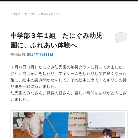
ン
テ
日別アーカイブ:
2024年7月11日
テ
ン
中学部３年１組 たにぐみ幼児
ン
ツ
園に、ふれあい体験へ
ツ
へ
投稿日時:
2024年7月11日
へ
移
７月８日（月）たにぐみ幼児園の年長クラスに行ってきました。
お互い自己紹介をしたり、文字ゲームをしたりして仲良くなった
移
動
後に、絵本の読み聞かせをして、その絵本に出てくるキリンの折
り紙を一緒に行いました。
動
幼児園のみなさん、職員の皆さん、楽しい時間をありがとうござ
いました。