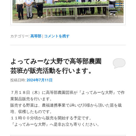
カテゴリー:
高等部
|
コメントを残す
よってみーな大野で高等部農園
芸班が販売活動を行います。
投稿日時:
2024年7月11日
７月１８日（木）に高等部農園芸班が『よってみーな大野』で作
業製品販売を行います。
販売する野菜は、農福連携事業でJAいび川様から頂いた苗を栽
培、収穫したものです。
１１時００分頃から販売を開始する予定です。
『よってみーな大野』へ是非お立ち寄りください。