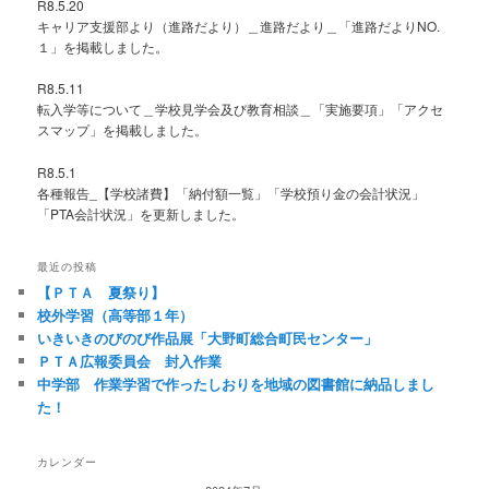
R8.5.20
キャリア支援部より（進路だより）＿進路だより＿「進路だよりNO.
１」を掲載しました。
R8.5.11
転入学等について＿学校見学会及び教育相談＿「実施要項」「アクセ
スマップ」を掲載しました。
R8.5.1
各種報告_【学校諸費】「納付額一覧」「学校預り金の会計状況」
「PTA会計状況」を更新しました。
最近の投稿
【ＰＴＡ 夏祭り】
校外学習（高等部１年）
いきいきのびのび作品展「大野町総合町民センター」
ＰＴＡ広報委員会 封入作業
中学部 作業学習で作ったしおりを地域の図書館に納品しまし
た！
カレンダー