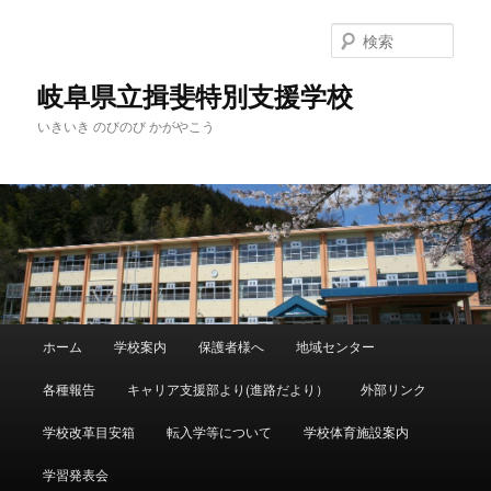
検
索
岐阜県立揖斐特別支援学校
いきいき のびのび かがやこう
メ
ホーム
学校案内
保護者様へ
地域センター
メ
サ
イ
ン
各種報告
キャリア支援部より(進路だより）
外部リンク
イ
ブ
メ
ニ
学校改革目安箱
転入学等について
学校体育施設案内
ン
コ
ュ
ー
学習発表会
コ
ン