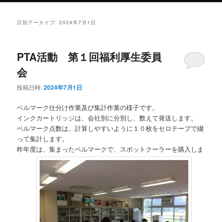
ン
テ
日別アーカイブ:
2024年7月1日
テ
ン
PTA活動 第１回福利厚生委員
ン
ツ
会
ツ
へ
投稿日時:
2024年7月1日
へ
移
ベルマーク仕分け作業及び集計作業の様子です。
インクカートリッジは、会社別に分別し、数えて発送します。
移
動
ベルマーク点数は、計算しやすいように１０枚をセロテープで綴
って集計します。
動
昨年度は、集まったベルマークで、スポットクーラーを購入しま