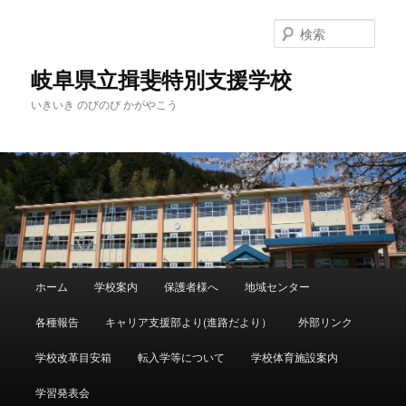
検
索
岐阜県立揖斐特別支援学校
いきいき のびのび かがやこう
メ
ホーム
学校案内
保護者様へ
地域センター
メ
サ
イ
ン
各種報告
キャリア支援部より(進路だより）
外部リンク
イ
ブ
メ
ニ
学校改革目安箱
転入学等について
学校体育施設案内
ン
コ
ュ
ー
学習発表会
コ
ン