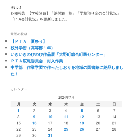
R8.5.1
各種報告_【学校諸費】「納付額一覧」「学校預り金の会計状況」
「PTA会計状況」を更新しました。
最近の投稿
【ＰＴＡ 夏祭り】
校外学習（高等部１年）
いきいきのびのび作品展「大野町総合町民センター」
ＰＴＡ広報委員会 封入作業
中学部 作業学習で作ったしおりを地域の図書館に納品しまし
た！
カレンダー
2024年7月
月
火
水
木
金
土
日
1
2
3
4
5
6
7
8
9
10
11
12
13
14
15
16
17
18
19
20
21
22
23
24
25
26
27
28
29
30
31