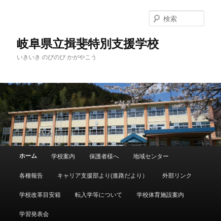
検
索
岐阜県立揖斐特別支援学校
いきいき のびのび かがやこう
メ
ホーム
学校案内
保護者様へ
地域センター
メ
サ
イ
ン
各種報告
キャリア支援部より(進路だより）
外部リンク
イ
ブ
メ
ニ
学校改革目安箱
転入学等について
学校体育施設案内
ン
コ
ュ
ー
学習発表会
コ
ン