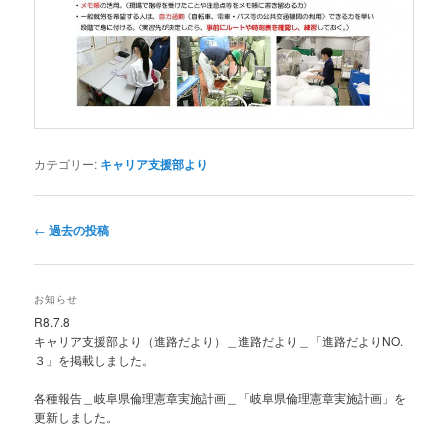
カテゴリー:
キャリア支援部より
投
←
過去の投稿
稿
ナ
ビ
お知らせ
ゲ
R8.7.8
ー
キャリア支援部より（進路だより）＿進路だより＿「進路だよりNO.
シ
３」を掲載しました。
ョ
ン
各種報告＿岐阜県倫理憲章実施計画＿「岐阜県倫理憲章実施計画」を
更新しました。