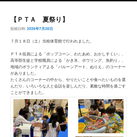
ン
テ
【ＰＴＡ 夏祭り】
テ
ン
投稿日時:
2026年7月28日
ン
ツ
７月１８日（土）当校体育館で行われました。
ツ
へ
ＰＴＡ役員による「ポップコーン、わたあめ、おかしすくい」、
高等部生徒と学校職員による「かき氷、ボウリング、魚釣り」、
へ
移
地域のボランティアよる「バルーンアート、ぬりえ」のコーナー
がありました。
移
動
たくさんのコーナーの中から、やりたいことや食べたいものを選
んだり、いろいろな人と会話を楽しんだり、素敵な時間を過ごす
動
ことができました。