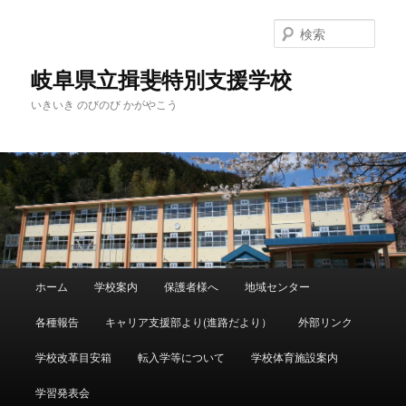
検
索
岐阜県立揖斐特別支援学校
いきいき のびのび かがやこう
メ
ホーム
学校案内
保護者様へ
地域センター
メ
サ
イ
ン
各種報告
キャリア支援部より(進路だより）
外部リンク
イ
ブ
メ
ニ
学校改革目安箱
転入学等について
学校体育施設案内
ン
コ
ュ
ー
学習発表会
コ
ン