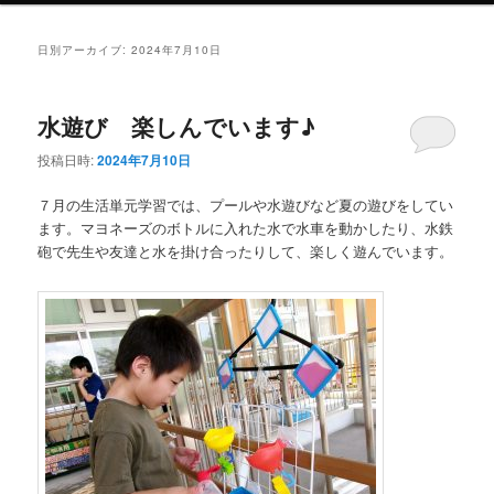
ン
テ
日別アーカイブ:
2024年7月10日
テ
ン
水遊び 楽しんでいます♪
ン
ツ
投稿日時:
2024年7月10日
ツ
へ
７月の生活単元学習では、プールや水遊びなど夏の遊びをしてい
ます。マヨネーズのボトルに入れた水で水車を動かしたり、水鉄
へ
移
砲で先生や友達と水を掛け合ったりして、楽しく遊んでいます。
移
動
動