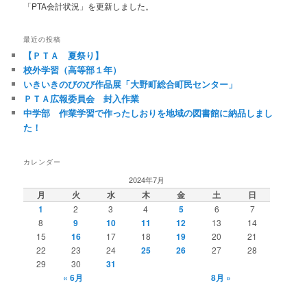
「PTA会計状況」を更新しました。
最近の投稿
【ＰＴＡ 夏祭り】
校外学習（高等部１年）
いきいきのびのび作品展「大野町総合町民センター」
ＰＴＡ広報委員会 封入作業
中学部 作業学習で作ったしおりを地域の図書館に納品しまし
た！
カレンダー
2024年7月
月
火
水
木
金
土
日
1
2
3
4
5
6
7
8
9
10
11
12
13
14
15
16
17
18
19
20
21
22
23
24
25
26
27
28
29
30
31
« 6月
8月 »