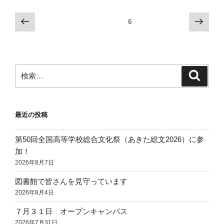
投
前
次
固定ページ
6
の
の
稿
ペ
ペ
ナ
ー
ー
ビ
ジ
ジ
検
検
ゲ
索
索:
ー
シ
最近の投稿
ョ
ン
第50回全国高等学校総合文化祭（あきた総文2026）に参
加！
2026年8月7日
図書館で皆さんを見守っています
2026年8月4日
７月３１日 オープンキャンパス
2026年7月31日