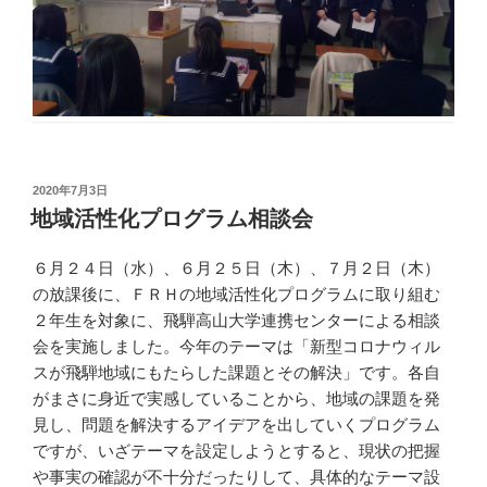
投
2020年7月3日
稿
地域活性化プログラム相談会
日:
６月２４日（水）、６月２５日（木）、７月２日（木）
の放課後に、ＦＲＨの地域活性化プログラムに取り組む
２年生を対象に、飛騨高山大学連携センターによる相談
会を実施しました。今年のテーマは「新型コロナウィル
スが飛騨地域にもたらした課題とその解決」です。各自
がまさに身近で実感していることから、地域の課題を発
見し、問題を解決するアイデアを出していくプログラム
ですが、いざテーマを設定しようとすると、現状の把握
や事実の確認が不十分だったりして、具体的なテーマ設