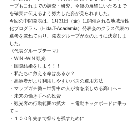
ープもこれまでの調査・研究、今後の展望にいたるまで
を確実に伝えるよう努力した姿が見られました。
今回の中間発表は、1月31日（金）に開催される地域活性
化プログラム（Hida.T-Academia）発表会のクラス代表の
選考を兼ねており、発表グループが次のように決定しま
した。
《代表グループテーマ》
・WIN -WIN 観光
・国際結婚をしよう！！
・私たちに救える命はあるか？
・高齢者がより利用しやすいバスの運用方法
・マップガチ勢～世界中の人が食を楽しめる高山へ～
・未来の働き手への投資
・観光客の行動範囲の拡大 ～電動キックボードに乗っ
て～
・１００年先まで祭りを残すために