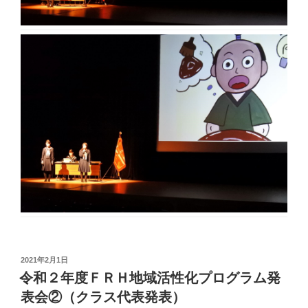
投
2021年2月1日
稿
令和２年度ＦＲＨ地域活性化プログラム発
日:
表会②（クラス代表発表）