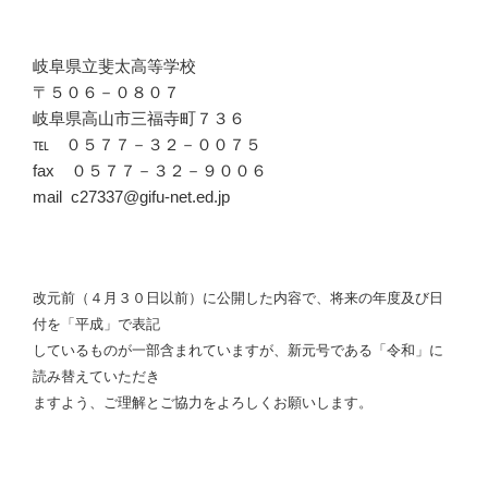
岐阜県立斐太高等学校
〒５０６－０８０７
岐阜県高山市三福寺町７３６
℡ ０５７７－３２－００７５
fax ０５７７－３２－９００６
mail c27337@gifu-net.ed.jp
改元前（４月３０日以前）に公開した内容で、将来の年度及び日
付を「平成」で表記
しているものが一部含まれていますが、新元号である「令和」に
読み替えていただき
ますよう、ご理解とご協力をよろしくお願いします。