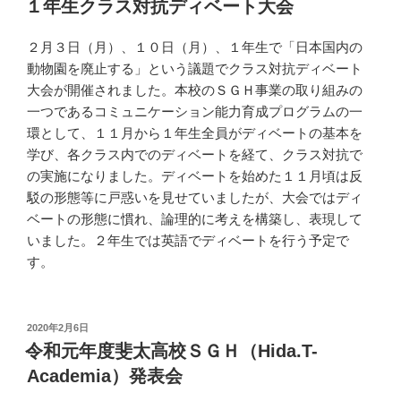
１年生クラス対抗ディベート大会
日:
２月３日（月）、１０日（月）、１年生で「日本国内の
動物園を廃止する」という議題でクラス対抗ディベート
大会が開催されました。本校のＳＧＨ事業の取り組みの
一つであるコミュニケーション能力育成プログラムの一
環として、１１月から１年生全員がディベートの基本を
学び、各クラス内でのディベートを経て、クラス対抗で
の実施になりました。ディベートを始めた１１月頃は反
駁の形態等に戸惑いを見せていましたが、大会ではディ
ベートの形態に慣れ、論理的に考えを構築し、表現して
いました。２年生では英語でディベートを行う予定で
す。
投
2020年2月6日
稿
令和元年度斐太高校ＳＧＨ（Hida.T-
日:
Academia）発表会