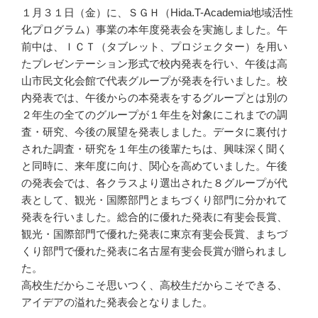
１月３１日（金）に、ＳＧＨ（Hida.T-Academia地域活性
化プログラム）事業の本年度発表会を実施しました。午
前中は、ＩＣＴ（タブレット、プロジェクター）を用い
たプレゼンテーション形式で校内発表を行い、午後は高
山市民文化会館で代表グループが発表を行いました。校
内発表では、午後からの本発表をするグループとは別の
２年生の全てのグループが１年生を対象にこれまでの調
査・研究、今後の展望を発表しました。データに裏付け
された調査・研究を１年生の後輩たちは、興味深く聞く
と同時に、来年度に向け、関心を高めていました。午後
の発表会では、各クラスより選出された８グループが代
表として、観光・国際部門とまちづくり部門に分かれて
発表を行いました。総合的に優れた発表に有斐会長賞、
観光・国際部門で優れた発表に東京有斐会長賞、まちづ
くり部門で優れた発表に名古屋有斐会長賞が贈られまし
た。
高校生だからこそ思いつく、高校生だからこそできる、
アイデアの溢れた発表会となりました。