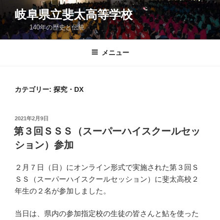
コ
岐阜県立斐太高等学校
ン
140年の歴史と伝統
テ
ン
ツ
メニュー
へ
ス
キ
カテゴリー:
探究・DX
ッ
プ
投
2021年2月9日
稿
第３回ＳＳＳ（スーパーハイスクールセッ
日:
ション）参加
２月７日（日）にオンライン形式で実施された第３回Ｓ
ＳＳ（スーパーハイスクールセッション）に斐太高校２
年生の２名が参加しました。
当日は、県内の参加指定校の生徒の皆さんと鮎を使った