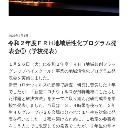
投
2021年2月1日
稿
令和２年度ＦＲＨ地域活性化プログラム発
日:
表会①（学校発表）
１月２６日（火）に令和２年度ＦＲＨ（地域共創フラッ
グシップハイスクール）事業の地域活性化プログラム発
表会を実施しました。
新型コロナウィルスの影響で調査・研究に苦労した１年
でしたが、「新型コロナウィルスが飛騨地域にもたらし
た課題と解決方法」をテーマに取り組んだ研究成果を学
校で発表しました。当日は、３，４時限を使って、２年
生４０グループが２０会場に分かれて１年生を対象に発
表を行いました。３密を避けるために、１教室の参観者
を１５人までに限定しての発表でしたが、２年生の堂々