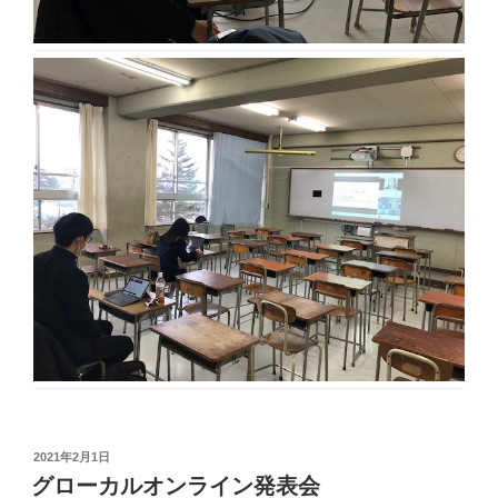
投
2021年2月1日
稿
グローカルオンライン発表会
日: