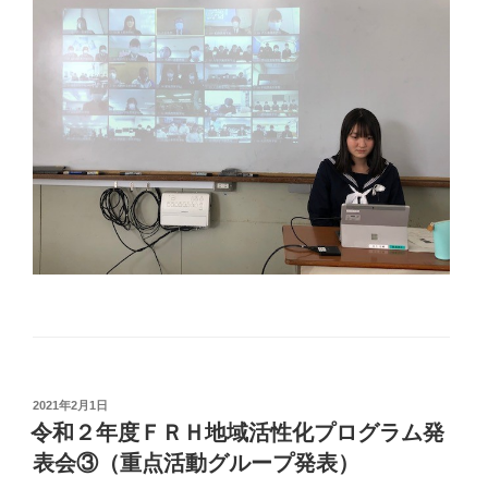
投
2021年2月1日
稿
令和２年度ＦＲＨ地域活性化プログラム発
日:
表会③（重点活動グループ発表）