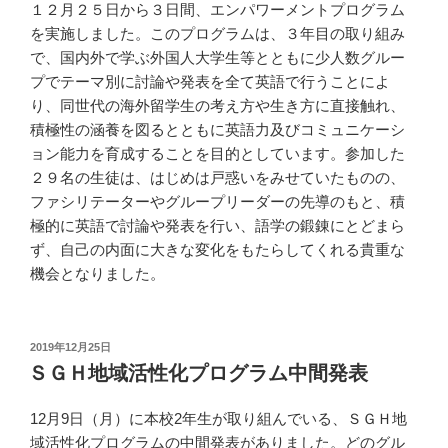
１２月２５日から３日間、エンパワーメントプログラム
を実施しました。このプログラムは、３年目の取り組み
で、国内外で学ぶ外国人大学生等とともに少人数グルー
プでテーマ別に討論や発表を全て英語で行うことによ
り、同世代の海外留学生の考え方や生き方に直接触れ、
積極性の涵養を図るとともに英語力及びコミュニケーシ
ョン能力を育成することを目的としています。参加した
２９名の生徒は、はじめは戸惑いをみせていたものの、
ファシリテーターやグループリーダーの先導のもと、積
極的に英語で討論や発表を行い、語学の鍛錬にとどまら
ず、自己の内面に大きな変化をもたらしてくれる貴重な
機会となりました。
投
2019年12月25日
稿
ＳＧＨ地域活性化プログラム中間発表
日:
12月9日（月）に本校2年生が取り組んでいる、ＳＧＨ地
域活性化プログラムの中間発表がありました。どのグル