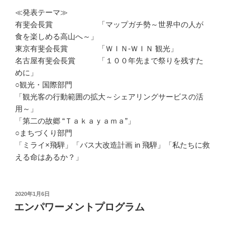
≪発表テーマ≫
有斐会長賞 「マップガチ勢～世界中の人が
食を楽しめる高山へ～」
東京有斐会長賞 「ＷＩＮ-ＷＩＮ 観光」
名古屋有斐会長賞 「１００年先まで祭りを残すた
めに」
○観光・国際部門
「観光客の行動範囲の拡大～シェアリングサービスの活
用～」
「第二の故郷 “Ｔａｋａｙａｍａ”」
○まちづくり部門
「ミライ×飛騨」「バス大改造計画 in 飛騨」「私たちに救
える命はあるか？」
投
2020年1月6日
稿
エンパワーメントプログラム
日: