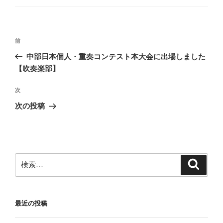
ゴ
リ
ー
投
前
前
稿
の
中部日本個人・重奏コンテスト本大会に出場しました
ナ
投
【吹奏楽部】
ビ
稿
ゲ
次
次
の
ー
次の投稿
投
シ
稿
ョ
ン
検
検
索
索:
最近の投稿