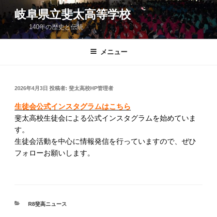
コ
岐阜県立斐太高等学校
ン
140年の歴史と伝統
テ
ン
ツ
メニュー
へ
ス
キ
投
2026年4月3日
投稿者:
斐太高校HP管理者
稿
ッ
日:
生徒会公式インスタグラムはこちら
プ
斐太高校生徒会による公式インスタグラムを始めていま
す。
生徒会活動を中心に情報発信を行っていますので、ぜひ
フォローお願いします。
カ
R8斐高ニュース
テ