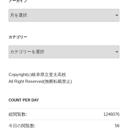
アーカイブ
ア
ー
カ
イ
カテゴリー
ブ
カ
テ
ゴ
リ
Copyright(c)岐阜県立斐太高校
ー
All Right Reserved(無断転載禁止)
COUNT PER DAY
総閲覧数:
1246076
今日の閲覧数:
56