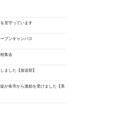
んを見守っています
オープンキャンパス
全校集会
加しました【放送部】
生徒が各市から激励を受けました【美
】