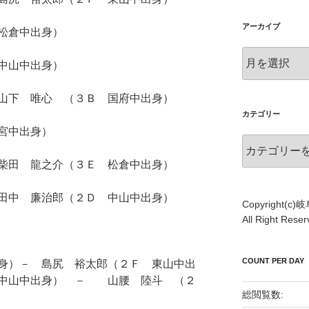
アーカイブ
松倉中出身）
ア
中山中出身）
ー
カ
山下 唯心 （３Ｂ 国府中出身）
イ
ブ
カテゴリー
宮中出身）
カ
テ
田 龍之介（３Ｅ 松倉中出身）
ゴ
リ
中 廉治郎（２Ｄ 中山中出身）
ー
Copyright(
All Right Re
COUNT PER DAY
身）－ 島尻 裕太郎（２Ｆ 東山中出
 中山中出身） － 山腰 陸斗 （２
総閲覧数: