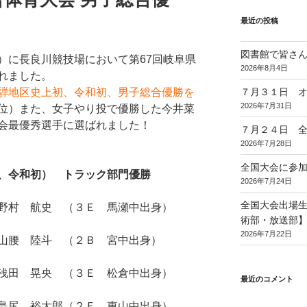
最近の投稿
図書館で皆さ
）に長良川競技場において第67回岐阜県
2026年8月4日
れました。
騨地区史上初、令和初、男子総合優勝を
７月３１日 
2026年7月31日
位）また、女子やり投で優勝した今井菜
会最優秀選手に選ばれました！
７月２４日 
2026年7月28日
全国大会に参
、令和初） トラック部門優勝
2026年7月24日
全国大会出場
村 航史 （３Ｅ 馬瀬中出身）
術部・放送部
2026年7月22日
腰 陸斗 （２Ｂ 宮中出身）
田 晃央 （３Ｅ 松倉中出身）
最近のコメント
尻 裕太郎（２Ｆ 東山中出身）