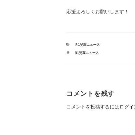
応援よろしくお願いします！
カ
Ｒ1斐高ニュース
テ
タ
R1斐高ニュース
ゴ
グ
リ
ー
コメントを残す
コメントを投稿するには
ログイ