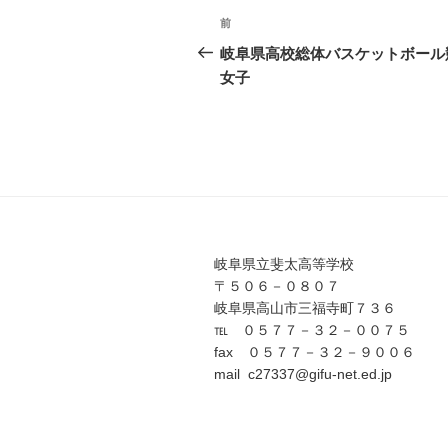
投
前
前
稿
の
岐阜県高校総体バスケットボール
投
女子
ナ
稿
ビ
ゲ
ー
シ
ョ
岐阜県立斐太高等学校
〒５０６－０８０７
ン
岐阜県高山市三福寺町７３６
℡ ０５７７－３２－００７５
fax ０５７７－３２－９００６
mail c27337@gifu-net.ed.jp