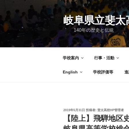
コ
ン
テ
岐阜県立斐太
ン
140年の歴史と伝統
ツ
へ
ス
キ
学校案内
行事・活動
ッ
プ
English
学校評価等
進
投
2019年5月31日
投稿者:
斐太高校HP管理者
稿
【陸上】飛騨地区
日:
岐阜県高等学校総合