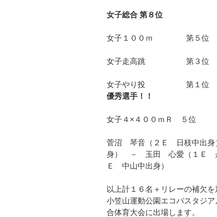
女子総合
第８位
女子１００ｍ 第５位 竹
女子走高跳 第３位 花川
女子やり投 第１位 今井
優秀選手！！
女子４×４００ｍＲ ５位
菅沼 琴音（２Ｅ 日枝中出身
身） － 玉田 心愛（１Ｅ 
Ｅ 中山中出身）
以上計１６名＋リレーの補欠を
小笠山運動公園エコパスタジア
合体育大会に出場します。