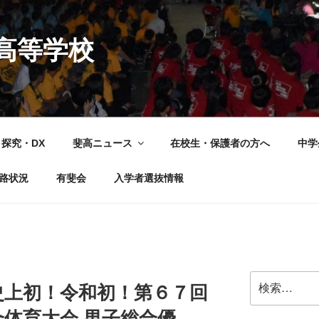
高等学校
探究・DX
斐高ニュース
在校生・保護者の方へ
中学
路状況
有斐会
入学者選抜情報
検
史上初！令和初！第６７回
索:
体育大会 男子総合優