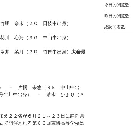
今日の閲覧数:
昨日の閲覧数:
腰 奈未（２Ｃ 日枝中出身）
総訪問者数:
 心海（３Ｇ 中山中出身）
 菜月（２Ｄ 竹原中出身）
大会最
） － 片桐 未悠（３Ｅ 中山中出
丹生川中出身） － 清水 ひより（３
加え２２名が６月２１～２３日に静岡県
ムで開催される第６６回東海高等学校総