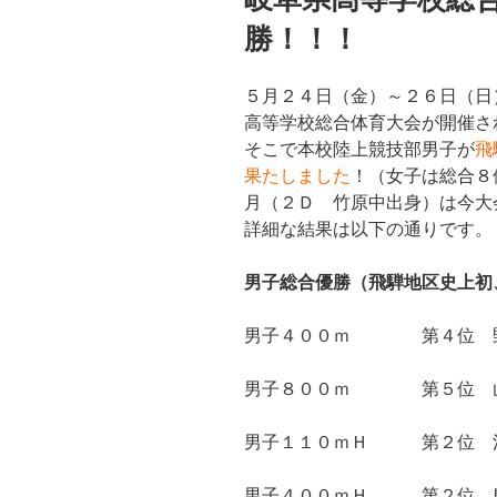
勝！！！
５月２４日（金）～２６日（日
高等学校総合体育大会が開催さ
そこで本校陸上競技部男子が
飛
果たしました
！（女子は総合８
月（２Ｄ 竹原中出身）は今大
詳細な結果は以下の通りです。
男子総合優勝（飛騨地区史上初
男子４００ｍ 第４位 野
男子８００ｍ 第５位 山
男子１１０ｍＨ 第２位 浅
男子４００ｍＨ 第２位 島