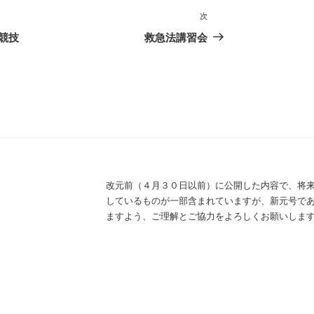
次
次
の
競技
救急法講習会
投
稿
改元前（４月３０日以前）に公開した内容で、将
しているものが一部含まれていますが、新元号で
ますよう、ご理解とご協力をよろしくお願いしま