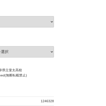
c)岐阜県立斐太高校
served(無断転載禁止)
1246328