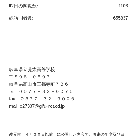
昨日の閲覧数:
1106
総訪問者数:
655837
岐阜県立斐太高等学校
〒５０６－０８０７
岐阜県高山市三福寺町７３６
℡ ０５７７－３２－００７５
fax ０５７７－３２－９００６
mail c27337@gifu-net.ed.jp
改元前（４月３０日以前）に公開した内容で、将来の年度及び日