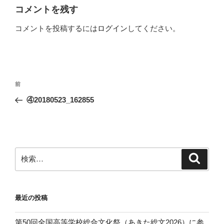
コメントを残す
コメントを投稿するには
ログイン
してください。
投
前
前
稿
の
④20180523_162855
ナ
投
ビ
稿
ゲ
ー
検
検
シ
索
索:
ョ
ン
最近の投稿
第50回全国高等学校総合文化祭（あきた総文2026）に参