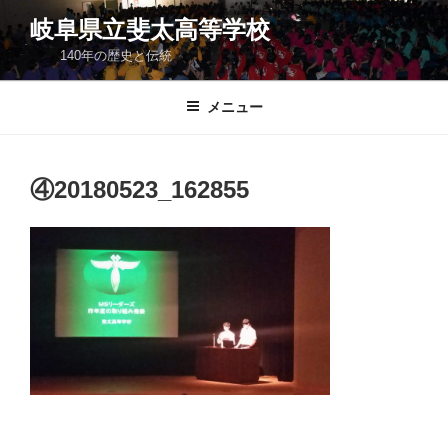
コ
岐阜県立斐太高等学校
ン
140年の歴史と伝統
テ
ン
ツ
メニュー
へ
ス
キ
④20180523_162855
ッ
プ