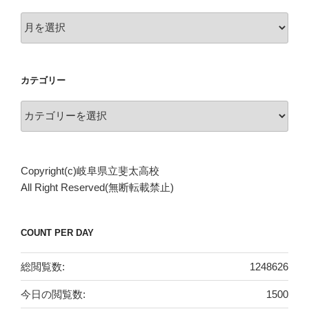
ア
ー
カ
イ
カテゴリー
ブ
カ
テ
ゴ
リ
Copyright(c)岐阜県立斐太高校
ー
All Right Reserved(無断転載禁止)
COUNT PER DAY
総閲覧数:
1248626
今日の閲覧数:
1500