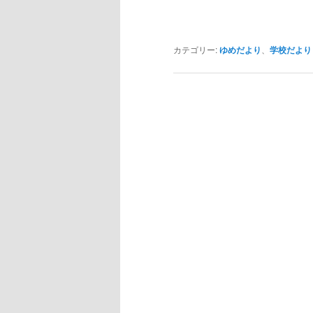
カテゴリー:
ゆめだより
、
学校だより
投
稿
ナ
ビ
ゲ
ー
シ
ョ
ン