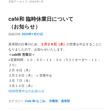
月別アーカイブ:
2024年1月
ン
テ
café和 臨時休業日について
テ
ン
（お知らせ）
ン
ツ
投稿日時:
2024年1月31日
ツ
へ
高等部の行事のため、
２月２９日（木）
の営業を中止することに
なりましたので、お知らせいたします。
へ
移
＜café和 営業日＞
※営業時間…１０：００～１１：３０（ラストオーダー：１１：
移
動
２０）
２月 ８日（木）
動
２月２９日（木） → 営業中止
３月 ７日（木）
３月１４日（木）
0229営業中止のお知らせ
カテゴリー:
Cafe 和‐なごみ‐
、
作業班
、
高等部