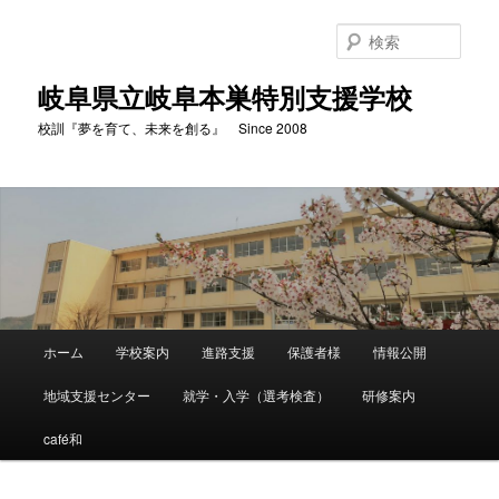
検
索
岐阜県立岐阜本巣特別支援学校
校訓『夢を育て、未来を創る』 Since 2008
メ
ホーム
学校案内
進路支援
保護者様
情報公開
メ
サ
イ
ン
地域支援センター
就学・入学（選考検査）
研修案内
イ
ブ
メ
ニ
café和
ン
コ
ュ
ー
コ
ン