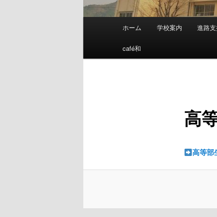
メ
ホーム
学校案内
進路支
メ
イ
ン
café和
イ
メ
ニ
ン
ュ
ー
コ
高
ン
テ
高等部
ン
ツ