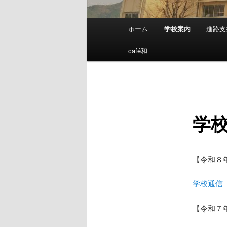
メ
ホーム
学校案内
進路支
メ
イ
ン
café和
イ
メ
ニ
ン
ュ
ー
コ
学
ン
テ
【令和８
ン
学校通信
ツ
【令和７