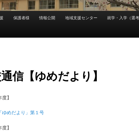
援
保護者様
情報公開
地域支援センター
就学・入学（選
校通信【ゆめだより】
年度】
「ゆめだより」第１号
年度】