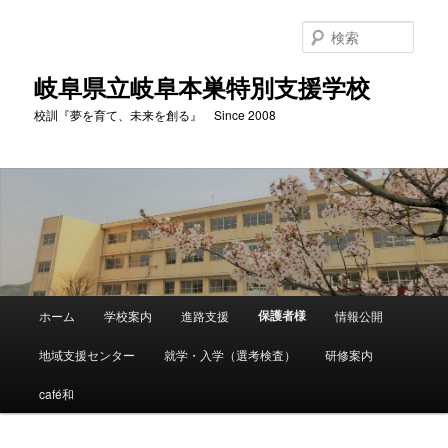
検
索
岐阜県立岐阜本巣特別支援学校
校訓『夢を育て、未来を創る』 Since 2008
メ
保護者様
ホーム
学校案内
進路支援
情報公開
メ
イ
ン
地域支援センター
就学・入学（選考検査）
研修案内
イ
メ
ニ
café和
ン
ュ
ー
コ