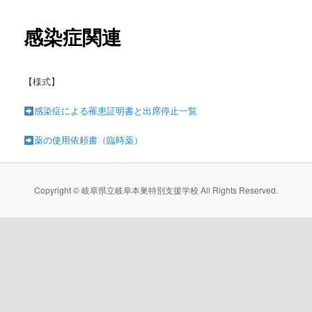
感染症関連
ン
テ
【様式】
ン
感染症による罹患証明書と出席停止一覧
ツ
薬の使用依頼書（臨時薬）
へ
移
Copyright © 岐阜県立岐阜本巣特別支援学校 All Rights Reserved.
動