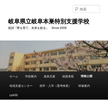
検
索
岐阜県立岐阜本巣特別支援学校
校訓『夢を育て、未来を創る』 Since 2008
メ
情報公開
ホーム
学校案内
進路支援
保護者様
メ
イ
ン
地域支援センター
就学・入学（選考検査）
研修案内
イ
メ
ニ
café和
ン
ュ
ー
コ