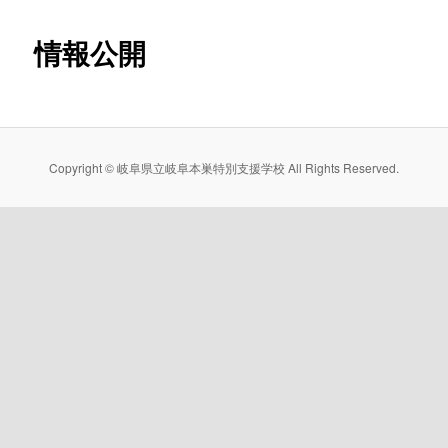
情報公開
ン
テ
ン
Copyright © 岐阜県立岐阜本巣特別支援学校 All Rights Reserved.
ツ
へ
移
動