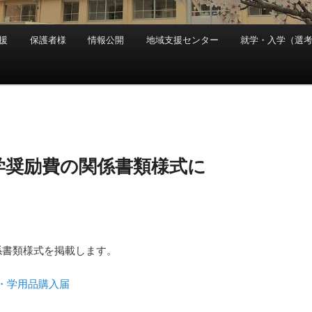
援
保護者様
情報公開
地域支援センター
就学・入学（選
学奨励費の関係書類様式に
係書類様式を掲載します。
・学用品購入届