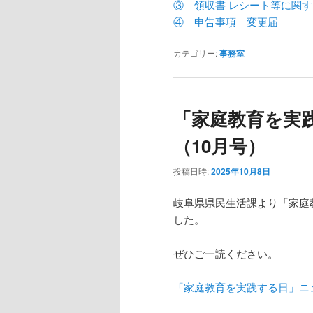
へ
移
③ 領収書 レシート等に関
④ 申告事項 変更届
移
動
カテゴリー:
事務室
動
「家庭教育を実
（10月号）
投稿日時:
2025年10月8日
岐阜県県民生活課より「家庭
した。
ぜひご一読ください。
「家庭教育を実践する日」ニ