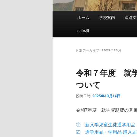
メ
ホーム
学校案内
進路支
メ
サ
イ
ン
café和
イ
ブ
メ
ニ
ン
コ
ュ
月別アーカイブ:
2025年10月
ー
コ
ン
令和７年度 就
ン
テ
ついて
テ
ン
投稿日時:
2025年10月14日
ン
ツ
令和7年度 就学奨励費の関
ツ
へ
① 新入学児童生徒通学用品
② 通学用品・学用品 購入届