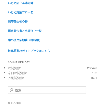
いじめ防止基本方針
いじめ対応フロー図
高等部生徒心得
罹患報告書と出席停止一覧
薬の使用依頼書（臨時薬）
岐阜県高校ガイドブックはこちら
COUNT PER DAY
総閲覧数:
263476
今日の閲覧数:
132
月別閲覧数:
1621
検
索
最近の投稿