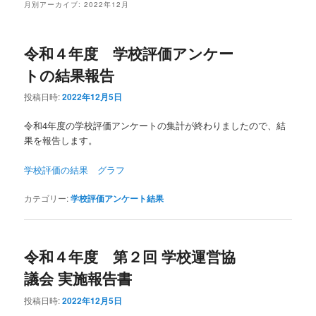
月別アーカイブ:
2022年12月
ン
テ
令和４年度 学校評価アンケー
テ
ン
トの結果報告
ン
ツ
投稿日時:
2022年12月5日
ツ
へ
令和4年度の学校評価アンケートの集計が終わりましたので、結
果を報告します。
へ
移
学校評価の結果 グラフ
移
動
カテゴリー:
学校評価アンケート結果
動
令和４年度 第２回 学校運営協
議会 実施報告書
投稿日時:
2022年12月5日