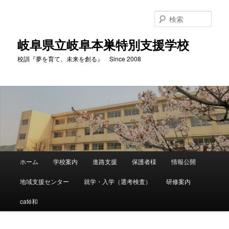
検
索
岐阜県立岐阜本巣特別支援学校
校訓『夢を育て、未来を創る』 Since 2008
メ
ホーム
学校案内
進路支援
保護者様
情報公開
メ
サ
イ
ン
地域支援センター
就学・入学（選考検査）
研修案内
イ
ブ
メ
ニ
café和
ン
コ
ュ
ー
コ
ン