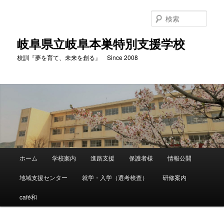
検
索
岐阜県立岐阜本巣特別支援学校
校訓『夢を育て、未来を創る』 Since 2008
メ
ホーム
学校案内
進路支援
保護者様
情報公開
メ
イ
ン
地域支援センター
就学・入学（選考検査）
研修案内
イ
メ
ニ
café和
ン
ュ
ー
コ