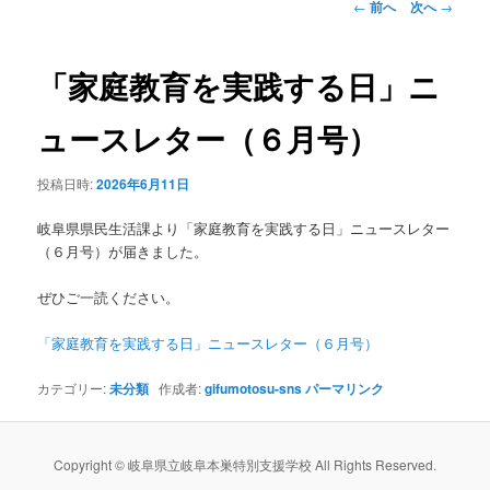
投
←
前へ
次へ
→
稿
ン
ナ
ビ
「家庭教育を実践する日」ニ
テ
ゲ
ー
ュースレター（６月号）
ン
シ
ョ
投稿日時:
2026年6月11日
ツ
ン
岐阜県県民生活課より「家庭教育を実践する日」ニュースレター
へ
（６月号）が届きました。
移
ぜひご一読ください。
動
「家庭教育を実践する日」ニュースレター（６月号）
カテゴリー:
未分類
作成者:
gifumotosu-sns
パーマリンク
Copyright © 岐阜県立岐阜本巣特別支援学校 All Rights Reserved.