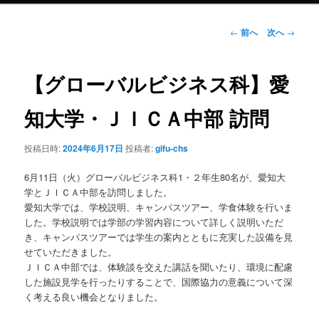
ン
投
←
前へ
次へ
→
稿
ナ
テ
ビ
【グローバルビジネス科】愛
ゲ
ン
ー
知大学・ＪＩＣＡ中部 訪問
シ
ツ
ョ
投稿日時:
2024年6月17日
投稿者:
gifu-chs
ン
へ
6月11日（火）グローバルビジネス科1・２年生80名が、愛知大
移
学とＪＩＣＡ中部を訪問しました。
愛知大学では、学校説明、キャンパスツアー、学食体験を行いま
動
した。学校説明では学部の学習内容について詳しく説明いただ
き、キャンパスツアーでは学生の案内とともに充実した設備を見
せていただきました。
ＪＩＣＡ中部では、体験談を交えた講話を聞いたり、環境に配慮
した施設見学を行ったりすることで、国際協力の意義について深
く考える良い機会となりました。