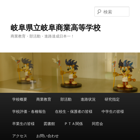
検
索
岐阜県立岐阜商業高等学校
商業教育・部活動・進路達成日本一！
メ
学校概要
商業教育
部活動
進路状況
研究指定
メ
イ
ン
学校評価・各種報告
在校生・保護者の皆様
中学生の皆様
イ
メ
ニ
卒業生の皆様
図書館
ＰＴＡ関係
同窓会
ン
ュ
ー
アクセス
お問い合わせ
コ