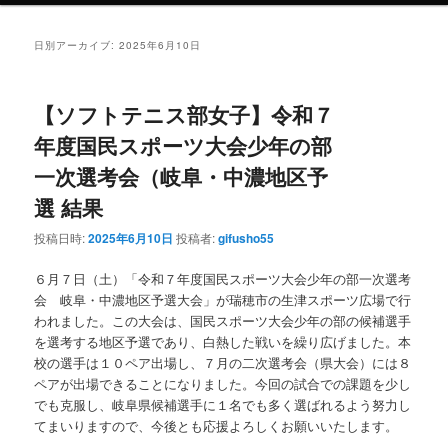
ン
テ
日別アーカイブ:
2025年6月10日
テ
ン
【ソフトテニス部女子】令和７
ン
ツ
年度国民スポーツ大会少年の部
一次選考会（岐阜・中濃地区予
ツ
へ
選 結果
へ
移
投稿日時:
2025年6月10日
投稿者:
gifusho55
移
動
６月７日（土）「令和７年度国民スポーツ大会少年の部一次選考
会 岐阜・中濃地区予選大会」が瑞穂市の生津スポーツ広場で行
動
われました。この大会は、国民スポーツ大会少年の部の候補選手
を選考する地区予選であり、白熱した戦いを繰り広げました。本
校の選手は１０ペア出場し、７月の二次選考会（県大会）には８
ペアが出場できることになりました。今回の試合での課題を少し
でも克服し、岐阜県候補選手に１名でも多く選ばれるよう努力し
てまいりますので、今後とも応援よろしくお願いいたします。