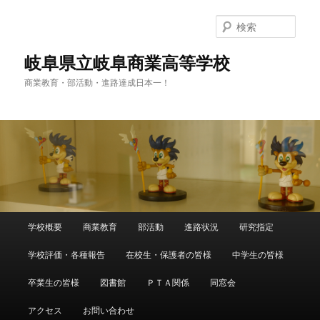
検
索
岐阜県立岐阜商業高等学校
商業教育・部活動・進路達成日本一！
メ
学校概要
商業教育
部活動
進路状況
研究指定
メ
サ
イ
ン
学校評価・各種報告
在校生・保護者の皆様
中学生の皆様
イ
ブ
メ
ニ
卒業生の皆様
図書館
ＰＴＡ関係
同窓会
ン
コ
ュ
ー
アクセス
お問い合わせ
コ
ン