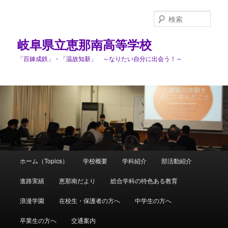
検
索
岐阜県立恵那南高等学校
「百錬成鉄」・「温故知新」 ～なりたい自分に出会う！～
メ
ホーム（Topics）
学校概要
学科紹介
部活動紹介
メ
イ
ン
進路実績
恵那南だより
総合学科の特色ある教育
イ
メ
ニ
浪漫学園
在校生・保護者の方へ
中学生の方へ
ン
ュ
ー
卒業生の方へ
交通案内
コ