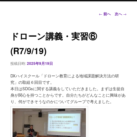
ン
投
←
前へ
次へ
→
稿
ナ
テ
ビ
ドローン講義・実習⑥
ゲ
ン
ー
(R7/9/19)
シ
ツ
ョ
投稿日時:
2025年9月19日
ン
へ
DXハイスクール「ドローン教育による地域課題解決方法の研
移
究」の取組６回目です。
本日はSDGsに関する講義をしていただきました。まずは生徒自
動
身が関心を持つことからです。自分たちがどんなことに興味があ
り、何ができそうなのかについてグループで考えました。