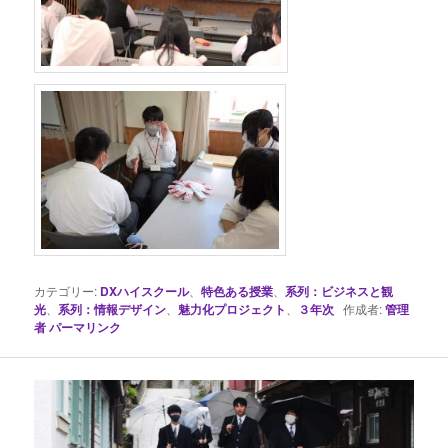
カテゴリー:
DXハイスクール
、
特色ある授業
、
系列：ビジネスと観
光
、
系列：情報デザイン
、
魅力化プロジェクト
、
３年次
作成者:
管理
者
パーマリンク