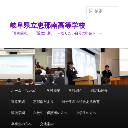
検
索
岐阜県立恵那南高等学校
「百錬成鉄」・「温故知新」 ～なりたい自分に出会う！～
メ
ホーム（Topics）
学校概要
学科紹介
部活動紹介
メ
イ
ン
進路実績
恵那南だより
総合学科の特色ある教育
イ
メ
ニ
浪漫学園
在校生・保護者の方へ
中学生の方へ
ン
ュ
ー
卒業生の方へ
交通案内
コ