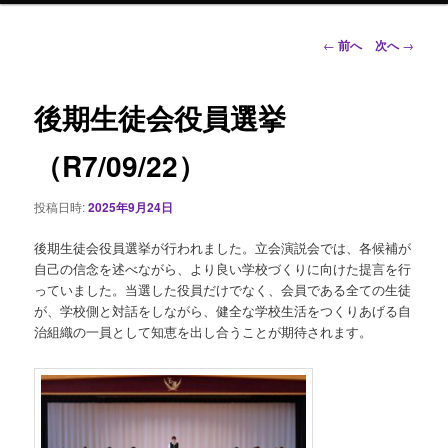
ン
投
←
前へ
次へ
→
稿
ナ
テ
ビ
後期生徒会役員選挙
ゲ
ン
ー
（R7/09/22）
シ
ツ
ョ
投稿日時:
2025年9月24日
ン
へ
後期生徒会役員選挙が行われました。立会演説会では、各候補が
移
自己の信念を述べながら、より良い学校づくりに向けた提言を行
っていました。当選した役員だけでなく、会員である全ての生徒
動
が、学校側と対話をしながら、健全な学校生活をつくりあげる自
治組織の一員として知恵を出し合うことが期待されます。