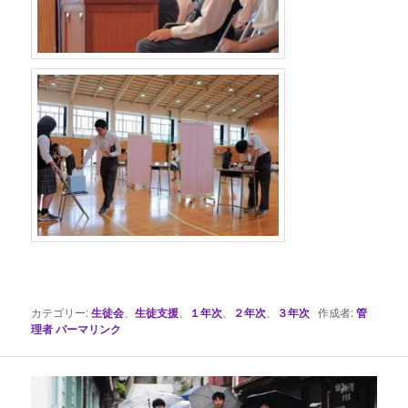
カテゴリー:
生徒会
、
生徒支援
、
１年次
、
２年次
、
３年次
作成者:
管
理者
パーマリンク