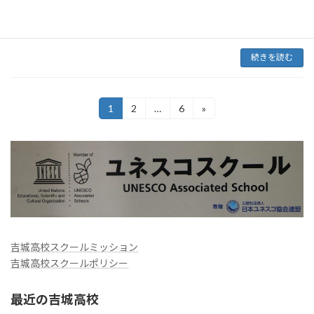
９２号発行 2（木） 3（金） 一次選抜（登校禁
止） 4（土） （登校禁止） 5（日） （登校禁
止） 6（月） （登校禁止） 7（火 […]
続きを読む
投
1
2
…
6
»
固
固
固
定
定
定
稿
ペ
ペ
ペ
ー
ー
ー
ナ
ジ
ジ
ジ
ビ
ゲ
ー
吉城高校スクールミッション
シ
吉城高校スクールポリシー
ョ
ン
最近の吉城高校