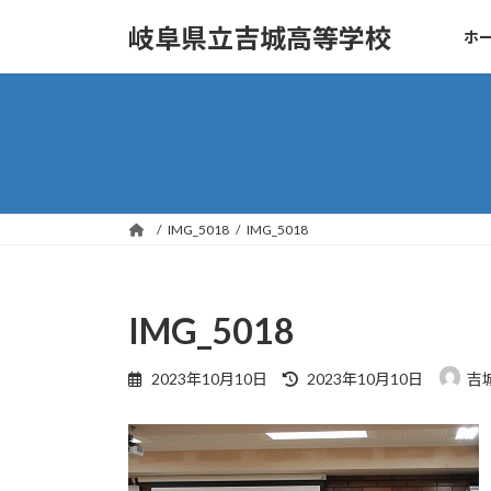
コ
ナ
岐阜県立吉城高等学校
ホ
ン
ビ
テ
ゲ
ン
ー
ツ
シ
へ
ョ
ス
ン
キ
に
ッ
移
IMG_5018
IMG_5018
プ
動
IMG_5018
最
2023年10月10日
2023年10月10日
吉
終
更
新
日
時