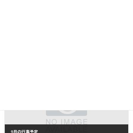
前の記事
花壇整備 苗植え
2023年7月3日
次の記事
9月の行事予定