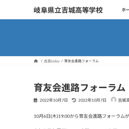
コ
ナ
岐阜県立吉城高等学校
ホ
ン
ビ
テ
ゲ
ン
ー
ツ
シ
へ
ョ
ス
ン
キ
に
ッ
移
吉高today
育友会進路フォーラム
プ
動
育友会進路フォーラム
最
2022年10月7日
2022年10月7日
吉城
終
更
10月6日(木)19:00から育友会進路フォーラ
新
日
時