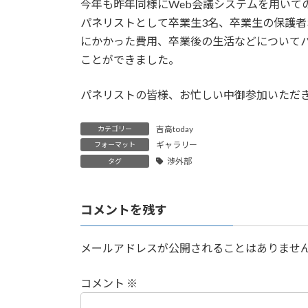
今年も昨年同様にWeb会議システムを用いて
:
パネリストとして卒業生3名、卒業生の保護者
にかかった費用、卒業後の生活などについて
ことができました。
パネリストの皆様、お忙しい中御参加いただ
吉高today
カテゴリー
ギャラリー
フォーマット
渉外部
タグ
コメントを残す
メールアドレスが公開されることはありませ
コメント
※