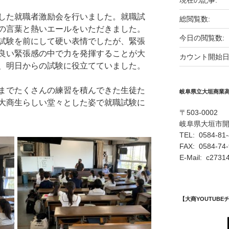
現在の記事:
した就職者激励会を行いました。就職試
総閲覧数:
の言葉と熱いエールをいただきました。
今日の閲覧数:
試験を前にして硬い表情でしたが、緊張
良い緊張感の中で力を発揮することが大
カウント開始日
、明日からの試験に役立てていました。
までたくさんの練習を積んできた生徒た
岐阜県立大垣商業
大商生らしい堂々とした姿で就職試験に
〒503-0002
岐阜県大垣市
TEL: 0584-81
FAX: 0584-74
E-Mail: c27314
【大商YOUTUB