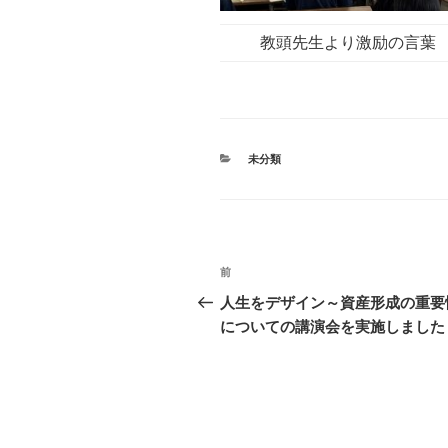
教頭先生より激励の言葉
カ
未分類
テ
ゴ
リ
ー
投
前
前
稿
の
人生をデザイン～資産形成の重要
投
についての講演会を実施しました
ナ
稿
ビ
ゲ
ー