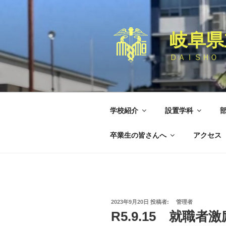
コ
ン
テ
岐阜県
ン
ツ
ＤＡＩＳＨＯ 
へ
ス
キ
ッ
学校紹介
設置学科
プ
卒業生の皆さんへ
アクセス
投
2023年9月20日
投稿者:
管理者
稿
R5.9.15 就職
日: