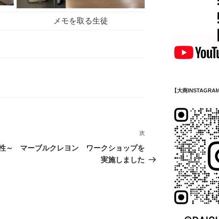
メモを取る生徒
【大商INSTAGRA
次
次
の
性～
マーブルクレヨン ワークショップを
投
実施しました
稿