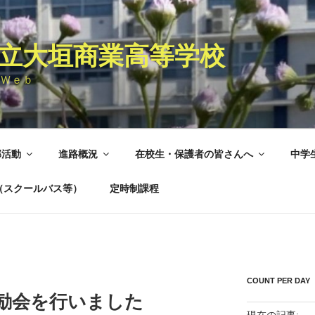
立大垣商業高等学校
Ｗｅｂ
部活動
進路概況
在校生・保護者の皆さんへ
中学
（スクールバス等）
定時制課程
COUNT PER DAY
者激励会を行いました