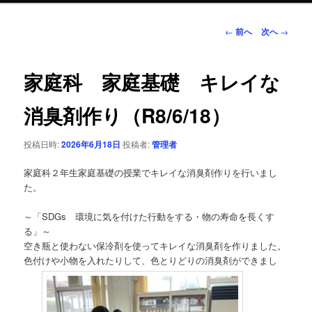
ン
投
←
前へ
次へ
→
稿
ナ
テ
ビ
家庭科 家庭基礎 キレイな
ゲ
ン
ー
消臭剤作り（R8/6/18）
シ
ツ
ョ
投稿日時:
2026年6月18日
投稿者:
管理者
ン
へ
家庭科２年生家庭基礎の授業でキレイな消臭剤作りを行いまし
移
た。
動
～「SDGs 環境に気を付けた行動をする・物の寿命を長くす
る」～
空き瓶と使わない保冷剤を使ってキレイな消臭剤を作りました。
色付けや小物を入れたりして、色とりどりの消臭剤ができまし