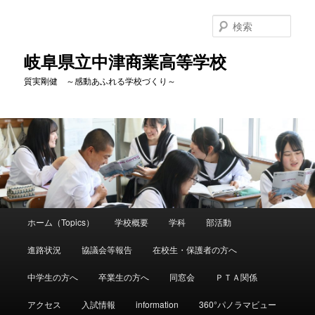
検
索
岐阜県立中津商業高等学校
質実剛健 ～感動あふれる学校づくり～
メ
ホーム（Topics）
学校概要
学科
部活動
メ
イ
ン
進路状況
協議会等報告
在校生・保護者の方へ
イ
メ
ニ
中学生の方へ
卒業生の方へ
同窓会
ＰＴＡ関係
ン
ュ
ー
アクセス
入試情報
information
360°パノラマビュー
コ