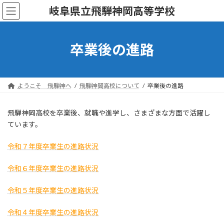
コ
ナ
岐阜県立飛騨神岡高等学校
ン
ビ
テ
ゲ
ン
ー
ツ
シ
卒業後の進路
へ
ョ
ス
ン
キ
に
ッ
移
ようこそ 飛騨神へ
飛騨神岡高校について
卒業後の進路
プ
動
飛騨神岡高校を卒業後、就職や進学し、さまざまな方面で活躍し
ています。
令和７年度卒業生の進路状況
令和６年度卒業生の進路状況
令和５年度卒業生の進路状況
令和４年度卒業生の進路状況