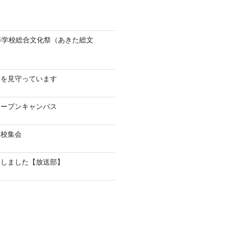
等学校総合文化祭（あきた総文
！
んを見守っています
オープンキャンパス
全校集会
加しました【放送部】