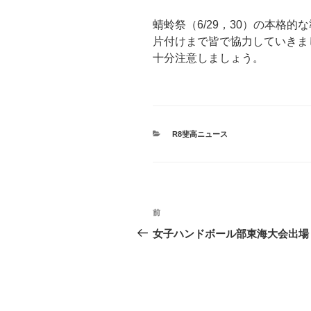
蜻蛉祭（6/29，30）の本格
片付けまで皆で協力していきま
十分注意しましょう。
カ
R8斐高ニュース
テ
ゴ
リ
ー
投
前
前
稿
の
女子ハンドボール部東海大会出場
投
ナ
稿
ビ
ゲ