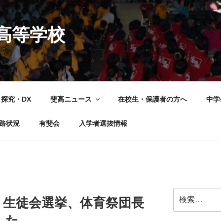
高等学校
探究・DX
斐高ニュース
在校生・保護者の方へ
中学
路状況
有斐会
入学者選抜情報
検
、生徒会選挙、体育祭団長
索:
した