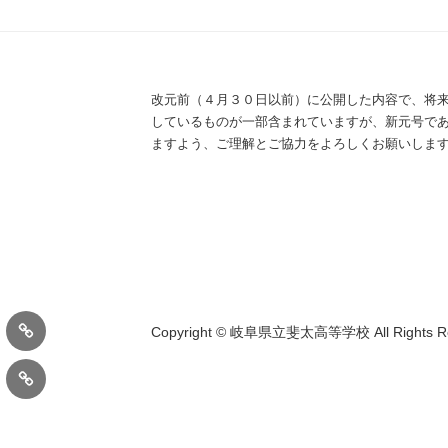
改元前（４月３０日以前）に公開した内容で、将
しているものが一部含まれていますが、新元号で
ますよう、ご理解とご協力をよろしくお願いしま
在
Copyright © 岐阜県立斐太高等学校 All Rights Re
校
進
生・
路
保
状
護
況
者