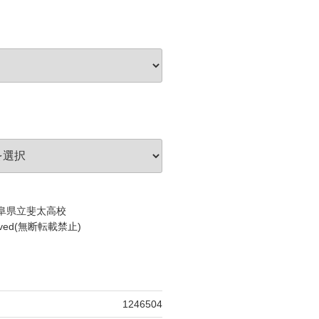
c)岐阜県立斐太高校
served(無断転載禁止)
1246504