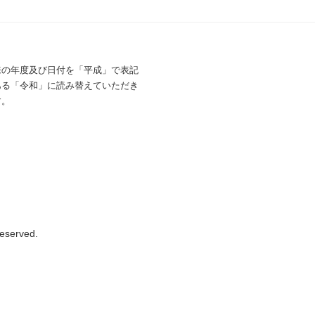
来の年度及び日付を「平成」で表記
ある「令和」に読み替えていただき
す。
served.