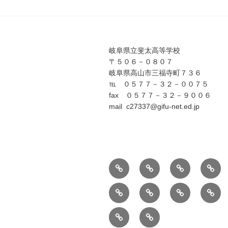
ー
シ
ョ
岐阜県立斐太高等学校
〒５０６－０８０７
ン
岐阜県高山市三福寺町７３６
℡ ０５７７－３２－００７５
fax ０５７７－３２－９００６
mail c27337@gifu-net.ed.jp
学
行
探
斐
校
事・
究・
高
中
卒
English
学
案
活
DX
ニ
学
業
校
内
動
ュ
有
入
生
生
評
ー
斐
学
の
の
価
ス