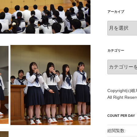
アーカイブ
ア
ー
カ
イ
ブ
カテゴリー
カ
テ
ゴ
リ
ー
Copyright(
All Right Re
COUNT PER DAY
総閲覧数: