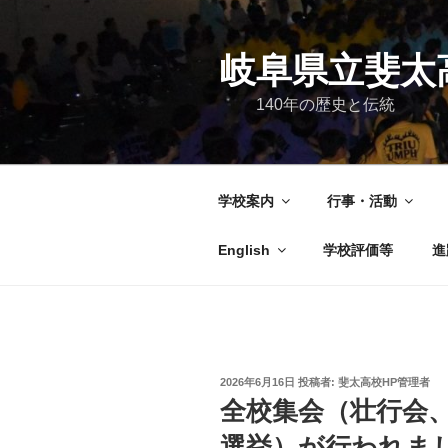
コ
ン
テ
岐阜県立斐太
ン
140年の歴史と伝統
ツ
へ
ス
キ
学校案内
行事・活動
ッ
プ
English
学校評価等
進
投
2026年6月16日
投稿者:
斐太高校HP管理者
稿
全校集会（壮行会
日:
選挙）が行われま