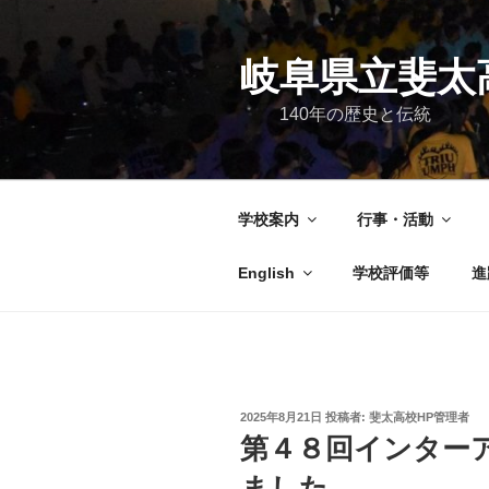
コ
ン
テ
岐阜県立斐太
ン
140年の歴史と伝統
ツ
へ
ス
キ
学校案内
行事・活動
ッ
プ
English
学校評価等
進
投
2025年8月21日
投稿者:
斐太高校HP管理者
稿
第４８回インター
日:
ました