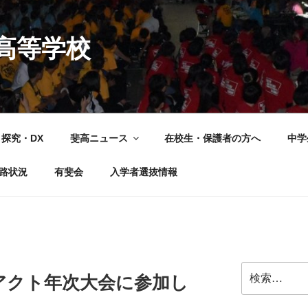
高等学校
探究・DX
斐高ニュース
在校生・保護者の方へ
中学
路状況
有斐会
入学者選抜情報
検
アクト年次大会に参加し
索: