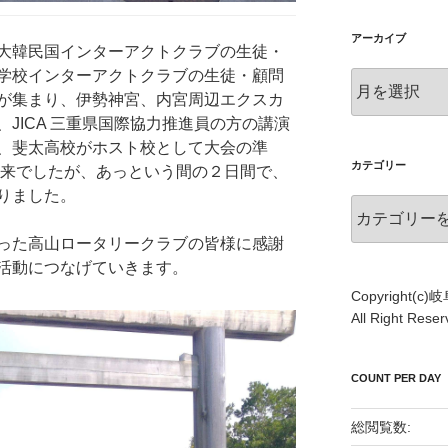
アーカイブ
大韓民国インターアクトクラブの生徒・
学校インターアクトクラブの生徒・顧問
ア
が集まり、伊勢神宮、内宮周辺エクスカ
ー
カ
JICA 三重県国際協力推進員の方の講演
イ
、斐太高校がホスト校として大会の準
ブ
カテゴリー
以来でしたが、あっという間の２日間で、
りました。
カ
テ
った高山ロータリークラブの皆様に感謝
ゴ
活動につなげていきます。
リ
ー
Copyright(
All Right Re
COUNT PER DAY
総閲覧数: