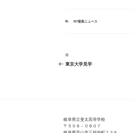
カ
R7斐高ニュース
テ
ゴ
リ
ー
投
前
前
稿
の
東京大学見学
投
ナ
稿
ビ
ゲ
ー
シ
岐阜県立斐太高等学校
ョ
〒５０６－０８０７
岐阜県高山市三福寺町７３６