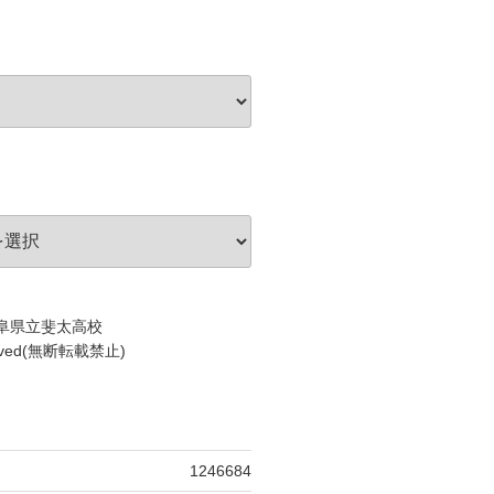
c)岐阜県立斐太高校
served(無断転載禁止)
1246684