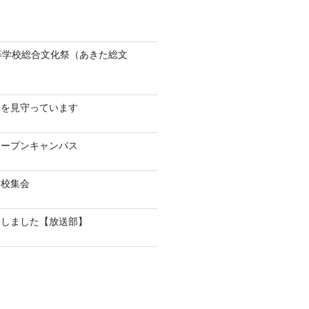
等学校総合文化祭（あきた総文
！
んを見守っています
オープンキャンパス
全校集会
加しました【放送部】