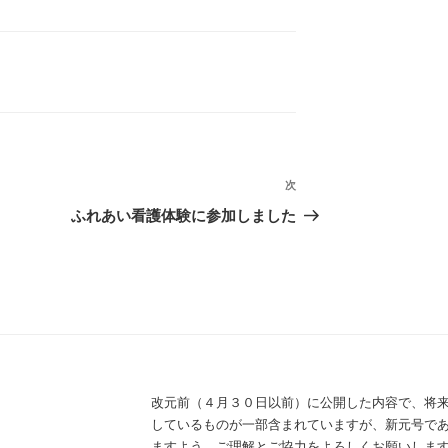
次
次
の
ふれあい看護体験に参加しました
投
稿
改元前（４月３０日以前）に公開した内容で、将
しているものが一部含まれていますが、新元号で
ますよう、ご理解とご協力をよろしくお願いしま