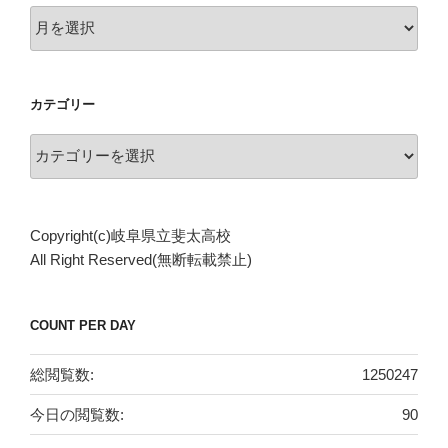
ア
ー
カ
イ
カテゴリー
ブ
カ
テ
ゴ
リ
Copyright(c)岐阜県立斐太高校
ー
All Right Reserved(無断転載禁止)
COUNT PER DAY
総閲覧数:
1250247
今日の閲覧数:
90