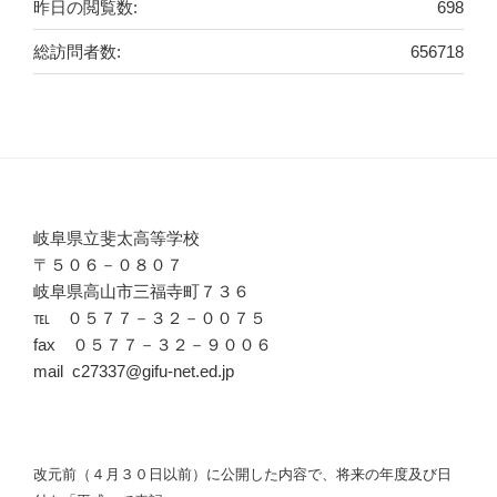
昨日の閲覧数:
698
総訪問者数:
656718
岐阜県立斐太高等学校
〒５０６－０８０７
岐阜県高山市三福寺町７３６
℡ ０５７７－３２－００７５
fax ０５７７－３２－９００６
mail c27337@gifu-net.ed.jp
改元前（４月３０日以前）に公開した内容で、将来の年度及び日