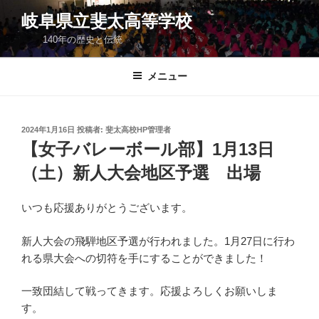
コ
岐阜県立斐太高等学校
ン
140年の歴史と伝統
テ
ン
ツ
メニュー
へ
ス
キ
投
2024年1月16日
投稿者:
斐太高校HP管理者
稿
ッ
【女子バレーボール部】1月13日
日:
プ
（土）新人大会地区予選 出場
いつも応援ありがとうございます。
新人大会の飛騨地区予選が行われました。1月27日に行わ
れる県大会への切符を手にすることができました！
一致団結して戦ってきます。応援よろしくお願いしま
す。