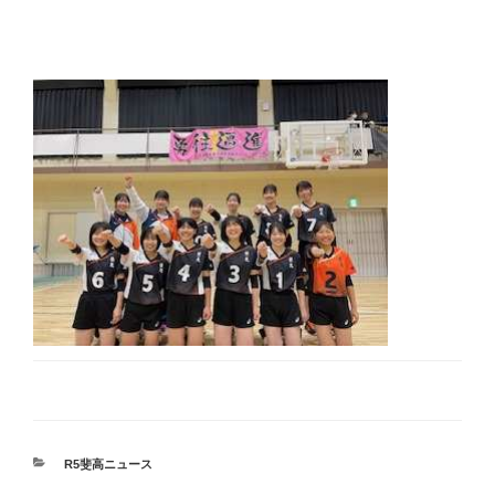
カ
R5斐高ニュース
テ