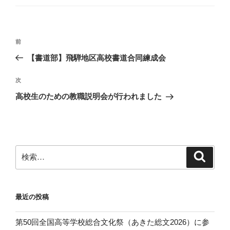
ゴ
リ
ー
投
前
前
稿
の
【書道部】飛騨地区高校書道合同練成会
ナ
投
ビ
稿
次
次
ゲ
の
高校生のための教職説明会が行われました
投
ー
稿
シ
ョ
ン
検
検
索
索:
最近の投稿
第50回全国高等学校総合文化祭（あきた総文2026）に参