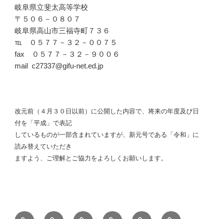
岐阜県立斐太高等学校
〒５０６－０８０７
岐阜県高山市三福寺町７３６
℡ ０５７７－３２－００７５
fax ０５７７－３２－９００６
mail c27337@gifu-net.ed.jp
改元前（４月３０日以前）に公開した内容で、将来の年度及び日
付を「平成」で表記
しているものが一部含まれていますが、新元号である「令和」に
読み替えていただき
ますよう、ご理解とご協力をよろしくお願いします。
学
行
探
斐
在
中