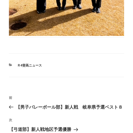
カ
Ｒ4斐高ニュース
テ
ゴ
リ
ー
投
前
前
稿
の
【男子バレーボール部】新人戦 岐阜県予選ベスト８
ナ
投
ビ
稿
次
次
ゲ
の
【弓道部】新人戦地区予選優勝