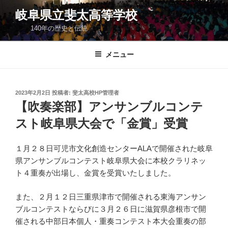
コ
岐阜県立斐太高等学校
ン
140年の歴史と伝統
テ
ン
ツ
メニュー
へ
ス
キ
投
2023年2月2日
投稿者:
斐太高校HP管理者
稿
ッ
【吹奏楽部】アンサンブルコンテ
日:
プ
スト岐阜県大会で「金賞」受賞
１月２８日可児市文化創造センターALAで開催された岐阜
県アンサンブルコンテスト岐阜県大会に本校クラリネッ
ト４重奏が出場し、金賞を受賞いたしました。
また、２月１２日三重県津市で開催される東海アンサン
ブルコンテストならびに３月２６日に滋賀県彦根市で開
催される中部日本個人・重奏コンテスト本大会重奏の部