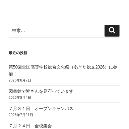
投
ー
稿
シ
ョ
ン
検
検
索
索:
最近の投稿
第50回全国高等学校総合文化祭（あきた総文2026）に参
加！
2026年8月7日
図書館で皆さんを見守っています
2026年8月4日
７月３１日 オープンキャンパス
2026年7月31日
７月２４日 全校集会