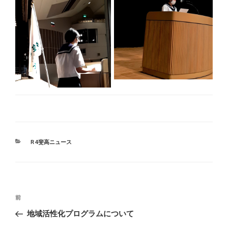
カ
Ｒ4斐高ニュース
テ
ゴ
リ
ー
投
前
前
稿
の
地域活性化プログラムについて
ナ
投