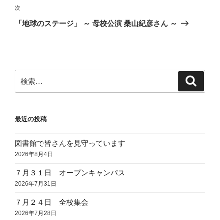
ビ
稿
次
次
ゲ
の
「地球のステージ」 ～ 母校公演 桑山紀彦さん ～
投
ー
稿
シ
ョ
ン
検
検
索
索:
最近の投稿
図書館で皆さんを見守っています
2026年8月4日
７月３１日 オープンキャンパス
2026年7月31日
７月２４日 全校集会
2026年7月28日