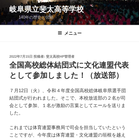
コ
岐阜県立斐太高等学校
ン
140年の歴史と伝統
テ
ン
ツ
メニュー
へ
ス
キ
投
2022年7月15日
投稿者:
斐太高校HP管理者
稿
ッ
全国高校総体結団式に文化連盟代表
日:
プ
として参加しました！（放送部）
７月12日（火）、令和４年度全国高校総体岐阜県選手団
結団式が行われました。そこで、本校放送部の２名が司
会として参加、１名が激励の言葉としてエールを送りま
した。
これまでは体育連盟事務局で司会を担当していたという
ことですが、今年度は体育連盟・文化連盟の垣根を越え