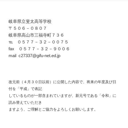
岐阜県立斐太高等学校
〒５０６－０８０７
岐阜県高山市三福寺町７３６
℡ ０５７７－３２－００７５
fax ０５７７－３２－９００６
mail c27337@gifu-net.ed.jp
改元前（４月３０日以前）に公開した内容で、将来の年度及び日
付を「平成」で表記
しているものが一部含まれていますが、新元号である「令和」に
読み替えていただき
ますよう、ご理解とご協力をよろしくお願いします。