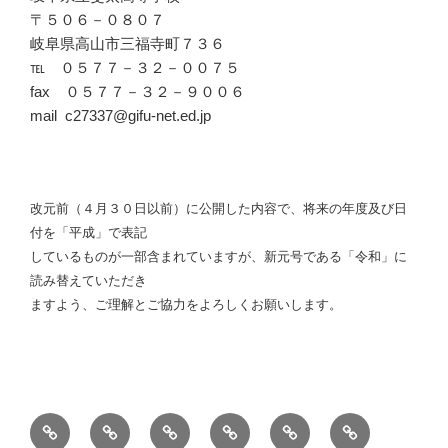
〒５０６－０８０７
岐阜県高山市三福寺町７３６
℡ ０５７７－３２－００７５
fax ０５７７－３２－９００６
mail c27337@gifu-net.ed.jp
改元前（４月３０日以前）に公開した内容で、将来の年度及び日
付を「平成」で表記
しているものが一部含まれていますが、新元号である「令和」に
読み替えていただき
ますよう、ご理解とご協力をよろしくお願いします。
学
行
探
斐
在
中