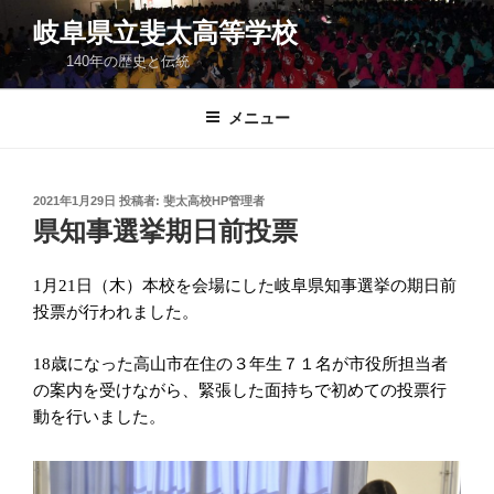
コ
岐阜県立斐太高等学校
ン
140年の歴史と伝統
テ
ン
ツ
メニュー
へ
ス
キ
投
2021年1月29日
投稿者:
斐太高校HP管理者
稿
ッ
県知事選挙期日前投票
日:
プ
1
月
21
日（木）本校を会場にした岐阜県知事選挙の期日前
投票が行われました。
18
歳になった高山市在住の３年生７１名が市役所担当者
の案内を受けながら、緊張した面持ちで初めての投票行
動を行いました。