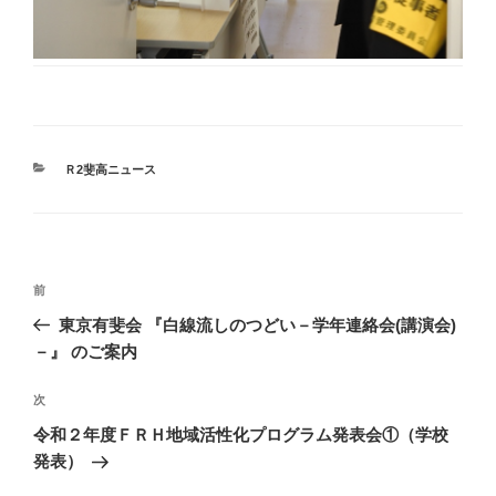
カ
Ｒ2斐高ニュース
テ
ゴ
リ
ー
投
前
前
稿
の
東京有斐会 『白線流しのつどい－学年連絡会(講演会)
ナ
投
－』 のご案内
ビ
稿
ゲ
次
次
の
ー
令和２年度ＦＲＨ地域活性化プログラム発表会①（学校
投
シ
発表）
稿
ョ